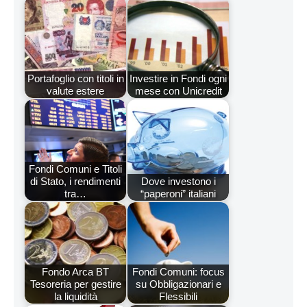
Portafoglio con titoli in
Investire in Fondi ogni
valute estere
mese con Unicredit
Fondi Comuni e Titoli
di Stato, i rendimenti
Dove investono i
tra…
“paperoni” italiani
Fondo Arca BT
Fondi Comuni: focus
Tesoreria per gestire
su Obbligazionari e
la liquidità
Flessibili