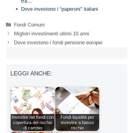
tra…
Dove investono i “paperoni” italiani
Categorie
Fondi Comuni
Migliori investimenti ultimi 10 anni
Dove investono i fondi pensione europei
LEGGI ANCHE:
Investire nei fondi con
Fondi liquidità per
copertura del rischio
investire a basso
di cambio
rischio