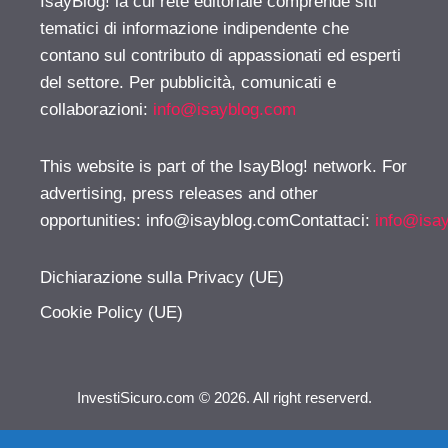
IsayBlog! la cui rete editoriale comprende siti
tematici di informazione indipendente che
contano sul contributo di appassionati ed esperti
del settore. Per pubblicità, comunicati e
collaborazioni:
info@isayblog.com
This website is part of the IsayBlog! network. For
advertising, press releases and other
opportunities:
info@isayblog.comContattaci
:
info@isa
Dichiarazione sulla Privacy (UE)
Cookie Policy (UE)
InvestiSicuro.com © 2026. All right reserverd.