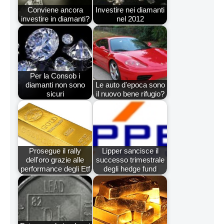
Conviene ancora
Investire nei diamanti
investire in diamanti?
nel 2012
Per la Consob i
diamanti non sono
Le auto d'epoca sono
sicuri
il nuovo bene rifugio?
Prosegue il rally
Lipper sancisce il
dell'oro grazie alle
successo trimestrale
performance degli Etf
degli hedge fund