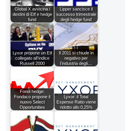
Global X avvicina i
Lipper sancisce il
destini di Etf e hedge
successo trimestrale
fund
degli hedge fund
Lyxor propone un Etf
Il 2011 si chiude in
collegato all'indice
negativo per
Russell 2000
l'industria degli…
Fondi hedge:
Fondaco propone il
Lyxor: il Total
nuovo Select
Expense Ratio viene
Opportunities
ridotto allo 0,25%