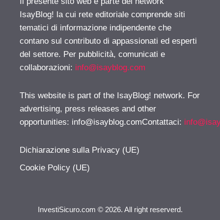
Il presente sito web è parte del network
IsayBlog! la cui rete editoriale comprende siti
tematici di informazione indipendente che
contano sul contributo di appassionati ed esperti
del settore. Per pubblicità, comunicati e
collaborazioni:
info@isayblog.com
This website is part of the IsayBlog! network. For
advertising, press releases and other
opportunities:
info@isayblog.comContattaci
:
info@isa
Dichiarazione sulla Privacy (UE)
Cookie Policy (UE)
InvestiSicuro.com © 2026. All right reserverd.