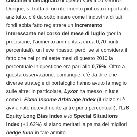
costante e dettagliato
di questo specifico settore.
Dunque, si tratta di un riferimento piuttosto importante:
anzitutto, c’è da sottolineare come l’industria di tali
fondi abbia fatto registrare un
incremento
interessante nel corso del mese di luglio
(per la
precisione, l’aumento ammonta a circa 0,70 punti
percentuali), un lieve ribasso, però, se si considera il
fatto che nei primi sette mesi di questo 2010 la
percentuale in questione era pari allo
0,79%
. Oltre a
questa osservazione, comunque, c’è da dire che
diverse strategie di portafoglio hanno avuto la meglio
sulle altre: in particolare,
Lyxor
ha messo in luce
come il
Fixed Income Arbitrage Index
(il rialzo si è
avvicinato notevolmente ai tre punti percentuali), l’
L/S
Equity Long Bias Index
e lo
Special Situations
Index
(+1,62%) si siano meritati la palma dei migliori
hedge fund
in tale ambito.