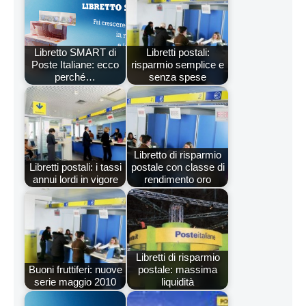
Libretto SMART di
Libretti postali:
Poste Italiane: ecco
risparmio semplice e
perché…
senza spese
Libretto di risparmio
Libretti postali: i tassi
postale con classe di
annui lordi in vigore
rendimento oro
Libretti di risparmio
Buoni fruttiferi: nuove
postale: massima
serie maggio 2010
liquidità