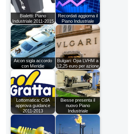
Bialetti: Piano
Recordati aggiorna il
Industriale 2011-2015
Piano Industriale
Aicon sigla accordo
Bulgari: Opa LVHM a
con Meridie
12,25 euro per azione
Lottomatica: CdA
Biesse presenta il
approva guidance
nuovo Piano
2011-2013
Industriale