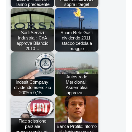
l'anno precedente
sopra i target
Sadi Servizi
Snam Rete Gas:
Industriali: CdA
dividendo 2011,
approva Bilancio
stacco cedola a
2010…
maggio
Autostrade
Indesit Company:
Meridionali:
dividendo esercizio
Assemblea
2009 a 0,15…
approva…
Fiat: scissione
parziale
Banca Profilo: ritorno
proporzionale, via
al dividendo per gli