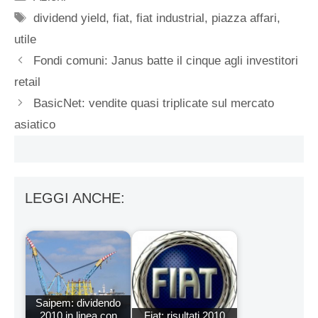
Tag
dividend yield
,
fiat
,
fiat industrial
,
piazza affari
,
utile
Fondi comuni: Janus batte il cinque agli investitori
retail
BasicNet: vendite quasi triplicate sul mercato
asiatico
LEGGI ANCHE:
Saipem: dividendo
2010 in linea con
Fiat: risultati 2010