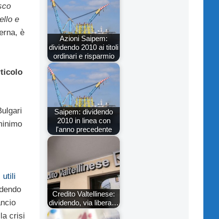
sco
ello e
erna, è
Azioni Saipem:
dividendo 2010 ai titoli
ordinari e risparmio
rticolo
Bulgari
Saipem: dividendo
2010 in linea con
minimo
l'anno precedente
i
utili
idendo
Credito Valtellinese:
ancio
dividendo, via libera…
la crisi