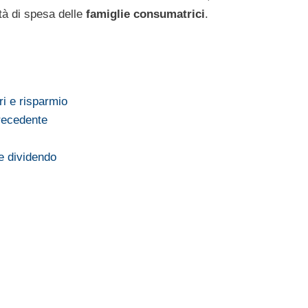
tà di spesa delle
famiglie consumatrici
.
ri e risparmio
precedente
e dividendo