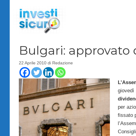
Vai
al
contenuto
Bulgari: approvato 
22 Aprile 2010
di
Redazione
L’Assem
giovedì 
divide
per azi
fissato
l’Assemb
Consigl