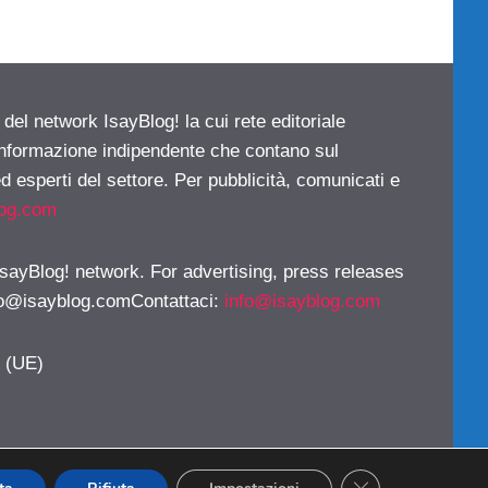
 del network IsayBlog! la cui rete editoriale
 informazione indipendente che contano sul
d esperti del settore. Per pubblicità, comunicati e
log.com
 IsayBlog! network. For advertising, press releases
fo@isayblog.comContattaci
:
info@isayblog.com
y (UE)
CLOSE GDPR CO