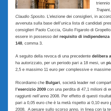
trienni
Trapani
Claudio Sposito
. L’elezione dei consiglieri, in acc
avvenuta sulla base dell’unica lista di candidati pre
consiglieri Paolo Cuccia, Giulio Figarolo di Gropel
essere in possesso del
requisito di indipendenza
148
, comma 3.
A seguito della revoca di una precedente
delibera 
ha autorizzato, per un periodo pari a 18 mesi, un
pi
2,5 e massimo 11 euro per complessive e massime 
Ricordiamo che
Bulgari
, società leader nel comparto
l’esercizio 2009
con una perdita di 47,1 milioni di e
raggiunti nell’anno 2008. Per effetto di questi risultat
pari a 0,05 euro che è la metà rispetto ai 0,10 euro p
2008. A pesare sullo scorso anno, in linea con la t