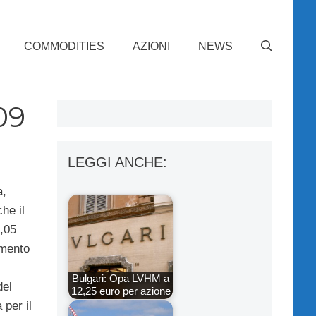
COMMODITIES
AZIONI
NEWS
09
LEGGI ANCHE:
a,
che il
0,05
amento
Bulgari: Opa LVHM a
del
12,25 euro per azione
 per il