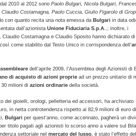
o dal 2010 al 2012 sono
Paolo Bulgari, Nicola Bulgari, France
, Claudio Costamagna, Paolo Cuccia, Giulio Figarolo di Grop
ordo con quanto recita una nota emessa da
Bulgari
in data odi
sentata dall’azionista
Unione Fiduciaria S.p.A
..; inoltre, i
lo, Claudio Costamagna e Claudio Sposito hanno dichiarato di
così come stabilito dal Testo Unico in corrispondenza dell’
a
assembleare
dell’aprile 2009, l’Assemblea degli Azionisti di 
ano di acquisto di azioni proprie
ad un prezzo unitario di 
30 milioni di
azioni ordinarie
della società.
 dei gioielli, orologi, pelletteria ed accessori, ha archiviato
uro, in netta controtendenza rispetto ai 82,9 milioni di euro d
i,
Bulgari
per quest’anno, come accennato, pagherà un div
er titolo pagati agli azionisti lo scorso anno a valere sul Bil
endenza settoriale nel
mercato del lusso
, è stato l’effetto del