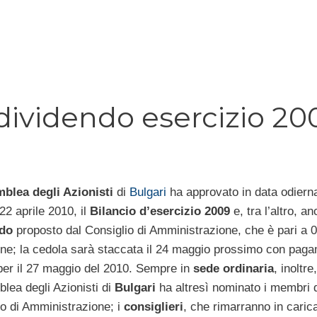
dividendo esercizio 20
blea degli Azionisti
di
Bulgari
ha approvato in data odiern
22 aprile 2010, il
Bilancio d’esercizio 2009
e, tra l’altro, an
ndo
proposto dal Consiglio di Amministrazione, che è pari a 
one; la cedola sarà staccata il 24 maggio prossimo con pag
 per il 27 maggio del 2010. Sempre in
sede ordinaria
, inoltre,
lea degli Azionisti di
Bulgari
ha altresì nominato i membri 
io di Amministrazione; i
consiglieri
, che rimarranno in carica