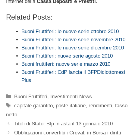
Internet della
Cassa Depositi e Prestiti
.
Related Posts:
Buoni Fruttiferi: le nuove serie ottobre 2010
Buoni Fruttiferi: le nuove serie novembre 2010
Buoni Fruttiferi: le nuove serie dicembre 2010
Buoni Fruttiferi: nuove serie agosto 2010
Buoni fruttiferi: nuove serie marzo 2010
Buoni Fruttiferi: CdP lancia il BFPDiciottomesi
Plus
Categorie
Buoni Fruttiferi
,
Investimenti News
Tag
capitale garantito
,
poste italiane
,
rendimenti
,
tasso
netto
Titoli di Stato: Btp in asta il 13 gennaio 2010
Obbligazioni convertibili Creval: in Borsa i diritti