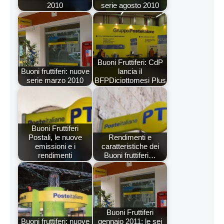
2010
serie agosto 2010
Buoni Fruttiferi: CdP
Buoni fruttiferi: nuove
lancia il
serie marzo 2010
BFPDiciottomesi Plus
Buoni Fruttiferi
Postali, le nuove
Rendimenti e
emissioni e i
caratteristiche dei
rendimenti
Buoni fruttiferi…
Buoni Fruttiferi
Buoni fruttiferi: nuove
gennaio 2011: le sei