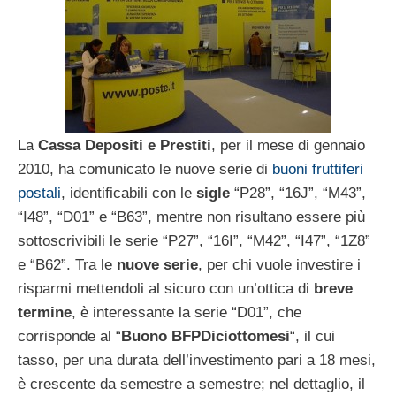
La
Cassa Depositi e Prestiti
, per il mese di gennaio
2010, ha comunicato le nuove serie di
buoni fruttiferi
postali
, identificabili con le
sigle
“P28”, “16J”, “M43”,
“I48”, “D01” e “B63”, mentre non risultano essere più
sottoscrivibili le serie “P27”, “16I”, “M42”, “I47”, “1Z8”
e “B62”. Tra le
nuove serie
, per chi vuole investire i
risparmi mettendoli al sicuro con un’ottica di
breve
termine
, è interessante la serie “D01”, che
corrisponde al “
Buono BFPDiciottomesi
“, il cui
tasso, per una durata dell’investimento pari a 18 mesi,
è crescente da semestre a semestre; nel dettaglio, il