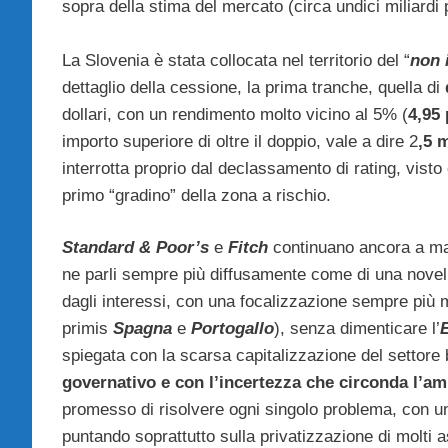
sopra della stima del mercato (circa undici miliardi 
La Slovenia è stata collocata nel territorio del “
non 
dettaglio della cessione, la prima tranche, quella di
dollari, con un rendimento molto vicino al 5% (
4,95 
importo superiore di oltre il doppio, vale a dire 2
,5 
interrotta proprio dal declassamento di rating, visto c
primo “gradino” della zona a rischio.
Standard & Poor’s
e
Fitch
continuano ancora a man
ne parli sempre più diffusamente come di una nove
dagli interessi, con una focalizzazione sempre più 
primis
Spagna
e
Portogallo
), senza dimenticare l’
spiegata con la scarsa capitalizzazione del settor
governativo e con l’incertezza che circonda l’am
promesso di risolvere ogni singolo problema, con un
puntando soprattutto sulla privatizzazione di molti as