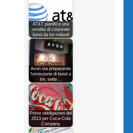
AT&T pianifica una
vendita di corporate
bond da tre miliardi
Avon sta preparando
l'emissione di bond a
tre, sette…
Prime obbligazioni del
2013 per Coca-Cola
Company