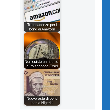
Tre scadenze per i
bond di Amazon
Non esiste un rischio-
euro secondo Ersel
Nuova asta di bond
per la Nigeria