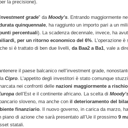
per la precisione).
investment grade
” da
Moody’s
. Entrando maggiormente ne
durata quinquennale
, ha raggiunto un importo pari a un mili
punti percentuali
). La scadenza decennale, invece, ha avu
miliardi, per un ritorno economico del 6%
. L’operazione è 
he si è trattato di ben due livelli,
da Baa2 a Ba1
, vale a dire
tenere il paese balcanico nell’investment grade, nonostant
lla
Cipro
. L’appetito degli investitori è stato comunque stuzz
marcata nei confronti delle
nazioni maggiormente a rischio
Europa
dell’Est e il continente africano. La scelta di
Moody’
e bancario sloveno, ma anche con
il deterioramento del bila
biente finanziario
. Il nuovo governo, in carica da marzo, h
 piano di azione che sarà presentato all’Ue il prossimo
9 m
set statali.