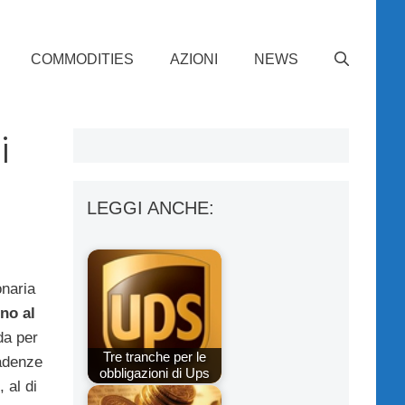
COMMODITIES
AZIONI
NEWS
i
LEGGI ANCHE:
onaria
ino al
da per
Tre tranche per le
cadenze
obbligazioni di Ups
, al di