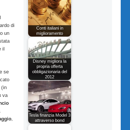
l
ardo di
Conti italiani in
to un
miglioramento
stata
 il
Disney migliora la
propria offerta
obbligazionaria del
e se
2012
icato
(in
s
va
ncio
a
Tesla finanzia Model 3
aggio
,
attraverso bond