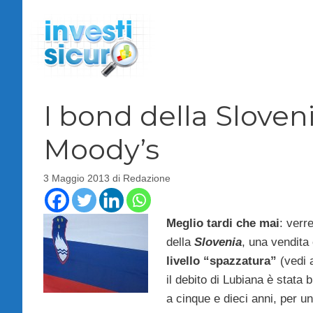
Vai
al
contenuto
I bond della Sloven
Moody’s
3 Maggio 2013
di
Redazione
Meglio tardi che mai
: verr
della
Slovenia
, una vendita
livello “spazzatura”
(vedi
il debito di Lubiana è stata 
a cinque e dieci anni, per u