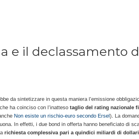
ia e il declassamento d
ebbe da sintetizzare in questa maniera l’emissione obbligazi
 che ha coinciso con l’inatteso
taglio del rating nazionale f
 anche
Non esiste un rischio-euro secondo Ersel
). La doman
buona. In effetti, i due bond in offerta hanno beneficiato di s
na
richiesta complessiva pari a quindici miliardi di dollari