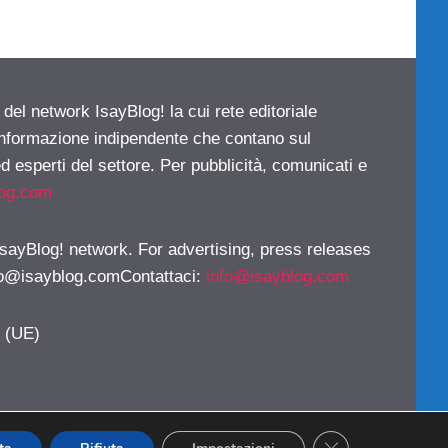
 del network IsayBlog! la cui rete editoriale
 informazione indipendente che contano sul
d esperti del settore. Per pubblicità, comunicati e
log.com
 IsayBlog! network. For advertising, press releases
fo@isayblog.comContattaci
:
info@isayblog.com
y (UE)
CLOSE GDPR CO