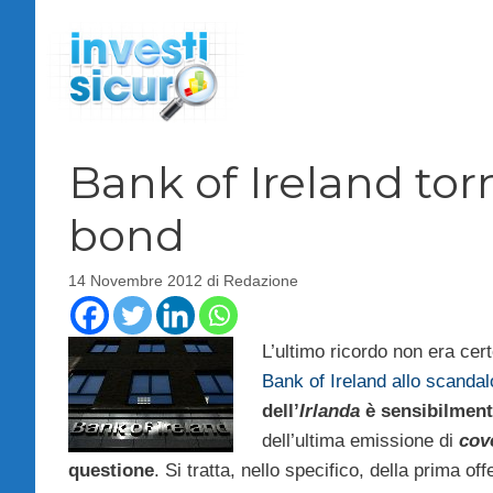
Vai
al
contenuto
Bank of Ireland to
bond
14 Novembre 2012
di
Redazione
L’ultimo ricordo non era cert
Bank of Ireland allo scandal
dell’
Irlanda
è sensibilment
dell’ultima emissione di
cov
questione
. Si tratta, nello specifico, della prima of