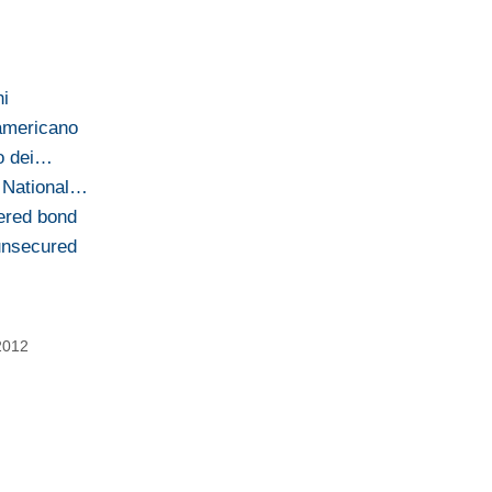
ni
 americano
to dei…
a National…
vered bond
unsecured
2012