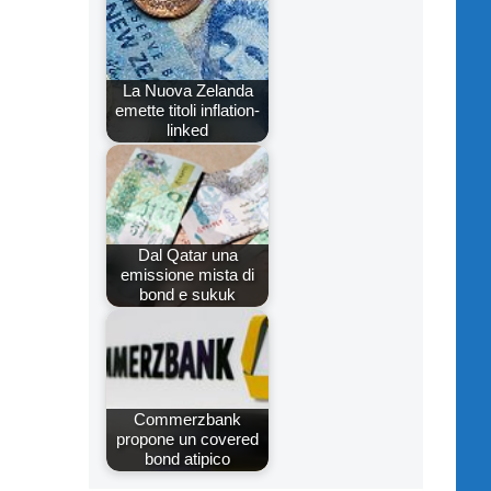
La Nuova Zelanda
emette titoli inflation-
linked
Dal Qatar una
emissione mista di
bond e sukuk
Commerzbank
propone un covered
bond atipico