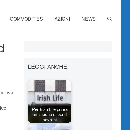
COMMODITIES
AZIONI
NEWS
d
LEGGI ANCHE:
sociava
iva
Per Irish Life prima
emissione di bond
sovrani