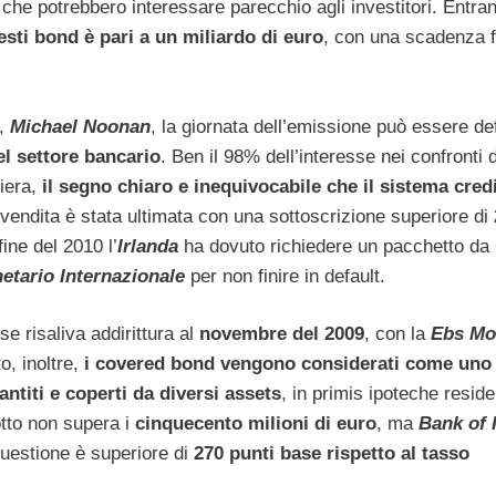
i che potrebbero interessare parecchio agli investitori. Entra
esti bond è pari a un miliardo di euro
, con una scadenza f
i,
Michael Noonan
, la giornata dell’emissione può essere def
l settore bancario
. Ben il 98% dell’interesse nei confronti di
iera,
il segno chiaro e inequivocabile che il sistema credi
la vendita è stata ultimata con una sottoscrizione superiore di
fine del 2010 l’
Irlanda
ha dovuto richiedere un pacchetto da 
tario Internazionale
per non finire in default.
e risaliva addirittura al
novembre del 2009
, con la
Ebs Mo
o, inoltre,
i covered bond vengono considerati come uno 
ntiti e coperti da diversi assets
, in primis ipoteche reside
dotto non supera i
cinquecento milioni di euro
, ma
Bank of 
questione è superiore di
270 punti base rispetto al tasso