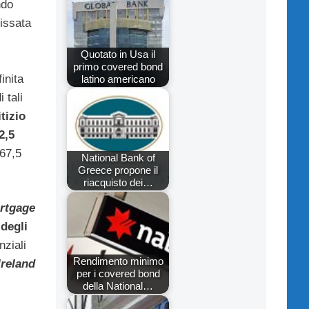
ndo
issata
Quotato in Usa il
primo covered bond
inita
latino americano
 tali
tizio
2,5
67,5
National Bank of
Greece propone il
riacquisto dei…
rtgage
degli
nziali
Rendimento minimo
Ireland
per i covered bond
della National…