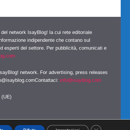
 del network IsayBlog! la cui rete editoriale
 informazione indipendente che contano sul
d esperti del settore. Per pubblicità, comunicati e
log.com
 IsayBlog! network. For advertising, press releases
fo@isayblog.comContattaci
:
info@isayblog.com
y (UE)
CLOSE GDPR CO