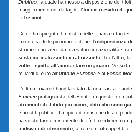
Dublino
, la quale ha messo a disposizione dei titol
maggiormente nel dettaglio,
l’importo esatto di qu
in
tre anni
.
Come ha spiegato il ministro delle Finanze irlandes
come una delle più importanti per l’
indipendenza de
strumenti proviene da investitori di nazionalità stran
si sta normalizzando e rafforzando
. Tra l’altro, 
volte rispetto all’ammontare originario
. Verso la 
miliardi di euro all’
Unione Europea
e al
Fondo Mone
L’ultimo covered bond lanciato da una banca irlandes
Finance
protagonista dell’evento: in questo moment
strumenti di debito più sicuri, dato che sono gara
e prestiti pubblici. La tipica dimensione di tale pro
ha voluto fare decisamente di più. Il rendimento in 
midswap di riferimento
, altro elemento appetibile.