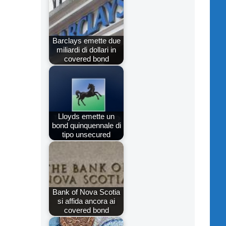
Barclays emette due
miliardi di dollari in
covered bond
Lloyds emette un
bond quinquennale di
tipo unsecured
Bank of Nova Scotia
si affida ancora ai
covered bond