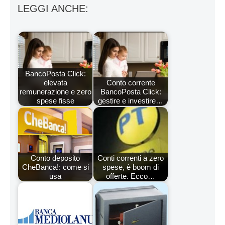
LEGGI ANCHE:
BancoPosta Click:
elevata
Conto corrente
remunerazione e zero
BancoPosta Click:
spese fisse
gestire e investire…
Conto deposito
Conti correnti a zero
CheBanca!: come si
spese, è boom di
usa
offerte. Ecco…