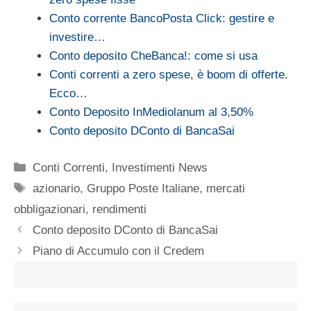
Conto corrente BancoPosta Click: gestire e
investire…
Conto deposito CheBanca!: come si usa
Conti correnti a zero spese, è boom di offerte.
Ecco…
Conto Deposito InMediolanum al 3,50%
Conto deposito DConto di BancaSai
Categorie
Conti Correnti
,
Investimenti News
Tag
azionario
,
Gruppo Poste Italiane
,
mercati
obbligazionari
,
rendimenti
Conto deposito DConto di BancaSai
Piano di Accumulo con il Credem