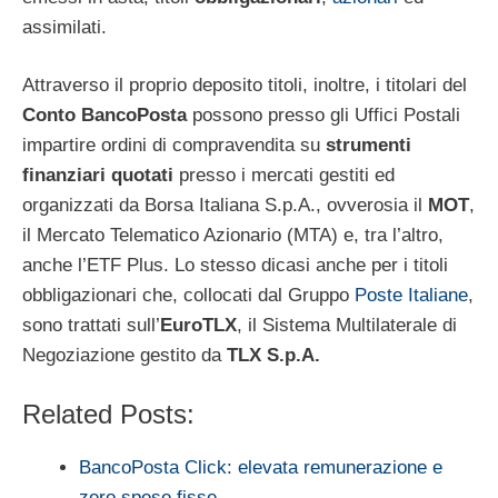
assimilati.
Attraverso il proprio deposito titoli, inoltre, i titolari del
Conto BancoPosta
possono presso gli Uffici Postali
impartire ordini di compravendita su
strumenti
finanziari quotati
presso i mercati gestiti ed
organizzati da Borsa Italiana S.p.A., ovverosia il
MOT
,
il Mercato Telematico Azionario (MTA) e, tra l’altro,
anche l’ETF Plus. Lo stesso dicasi anche per i titoli
obbligazionari che, collocati dal Gruppo
Poste Italiane
,
sono trattati sull’
EuroTLX
, il Sistema Multilaterale di
Negoziazione gestito da
TLX S.p.A.
Related Posts:
BancoPosta Click: elevata remunerazione e
zero spese fisse