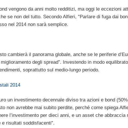
bond vengono da anni molto redditizi, ma oggi le eccezioni at
nche se non del tutto. Secondo Alfieri, “Parlare di fuga dai bo
isso nel 2014 non sarà semplice.
esto cambierà il panorama globale, anche se le periferie d’E
miglioramento degli spread”. Investendo in modo equilibrato
ndimenti, soprattutto sul medio-lungo periodo.
stali 2014
turo un investimento decennale diviso tra azioni e bond (50%
sto non avrebbe mai subito perdite, perché come spiega Alfie
nere l’investimento per dieci anni, e un asset che abbraccia 
 e risultati soddisfacenti”.