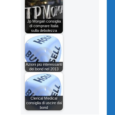
Jp Morgan consiglia
di comprare Italia
sulla debolezza
Azioni più interessanti
dei bond nel 2013
Clerical Medical
consiglia di uscire dai
bond