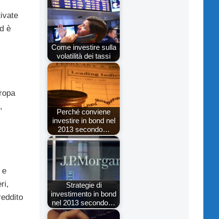
tivate
nd è
Come investire sulla
volatilità dei tassi
uropa
,
Perché conviene
investire in bond nel
2013 secondo…
 e
ri,
Strategie di
investimento in bond
reddito
nel 2013 secondo…