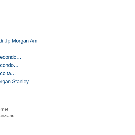
3 di Jp Morgan Am
 secondo…
secondo…
ccolta…
organ Stanley
ernet
anziarie