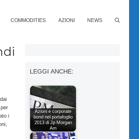
COMMODITIES
AZIONI
NEWS
ndi
LEGGI ANCHE:
 dai
 per
Azioni e corporate
ato i
bond nel portafoglio
2013 di Jp Morgan
oni,
Am