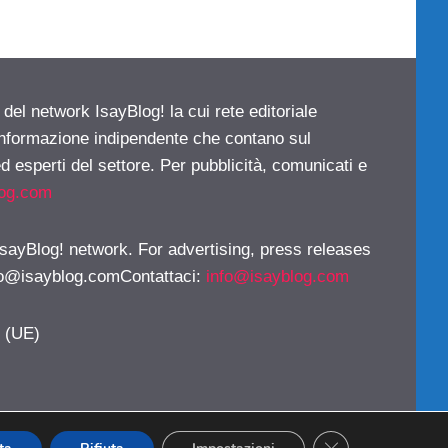
 del network IsayBlog! la cui rete editoriale
 informazione indipendente che contano sul
d esperti del settore. Per pubblicità, comunicati e
log.com
 IsayBlog! network. For advertising, press releases
fo@isayblog.comContattaci
:
info@isayblog.com
y (UE)
CLOSE GDPR CO