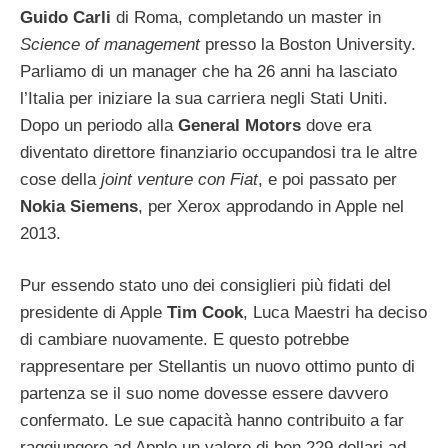
Guido Carli
di Roma, completando un master in
Science of management
presso la Boston University.
Parliamo di un manager che ha 26 anni ha lasciato
l’Italia per iniziare la sua carriera negli Stati Uniti.
Dopo un periodo alla
General Motors
dove era
diventato direttore finanziario occupandosi tra le altre
cose della
joint venture con Fiat
, e poi passato per
Nokia Siemens
, per Xerox approdando in Apple nel
2013.
Pur essendo stato uno dei consiglieri più fidati del
presidente di Apple
Tim Cook
, Luca Maestri ha deciso
di cambiare nuovamente. E questo potrebbe
rappresentare per Stellantis un nuovo ottimo punto di
partenza se il suo nome dovesse essere davvero
confermato. Le sue capacità hanno contribuito a far
raggiungere ad Apple un valore di ben 229 dollari ad