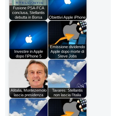
Fusione PSA-FCA
conclusa, Stellantis
debutta in Borsa
Obiettivi Apple iPhone
Emissione dividendo
Investire in Apple
Apple dopo morte di
dopo l'iPhone 5
Steve Jobs
Alitalia, Montezemolo
Tavares: Stellantis
lascia presidenza
non lascia l'Italia