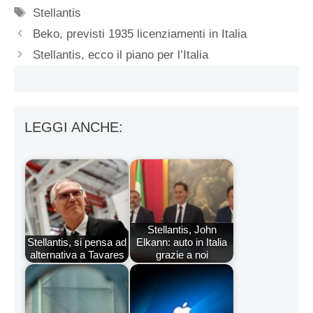
Tag
Stellantis
Beko, previsti 1935 licenziamenti in Italia
Stellantis, ecco il piano per l’Italia
LEGGI ANCHE:
Stellantis, John
Stellantis, si pensa ad
Elkann: auto in Italia
alternativa a Tavares
grazie a noi