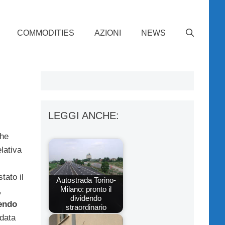
COMMODITIES
AZIONI
NEWS
LEGGI ANCHE:
he
lativa
tato il
Autostrada Torino-
Milano: pronto il
,
dividendo
endo
straordinario
 data