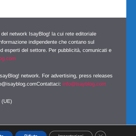
 del network IsayBlog! la cui rete editoriale
 informazione indipendente che contano sul
d esperti del settore. Per pubblicità, comunicati e
log.com
 IsayBlog! network. For advertising, press releases
fo@isayblog.comContattaci
:
info@isayblog.com
y (UE)
CLOSE GDPR CO