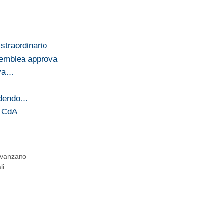
 straordinario
ssemblea approva
ova…
o
videndo…
l CdA
 avanzano
li