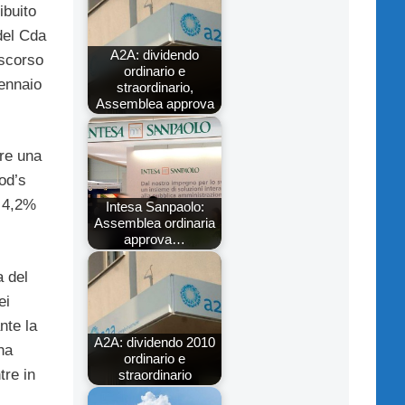
ibuito
del Cda
A2A: dividendo
 scorso
ordinario e
ennaio
straordinario,
Assemblea approva
are una
od’s
l 4,2%
Intesa Sanpaolo:
Assemblea ordinaria
approva…
a del
ei
nte la
A2A: dividendo 2010
ha
ordinario e
tre in
straordinario