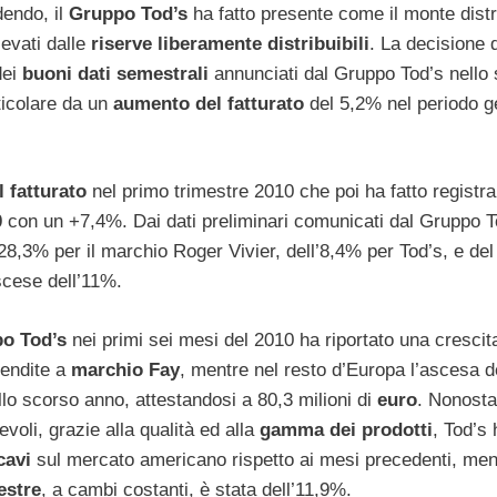
dendo, il
Gruppo Tod’s
ha fatto presente come il monte distr
evati dalle
riserve liberamente distribuibili
. La decisione 
dei
buoni dati semestrali
annunciati dal Gruppo Tod’s nello
rticolare da un
aumento del fatturato
del 5,2% nel periodo g
l fatturato
nel primo trimestre 2010 che poi ha fatto registr
0
con un +7,4%. Dai dati preliminari comunicati dal Gruppo T
28,3% per il marchio Roger Vivier, dell’8,4% per Tod’s, e de
cese dell’11%.
o Tod’s
nei primi sei mesi del 2010 ha riportato una crescit
vendite a
marchio Fay
, mentre nel resto d’Europa l’ascesa d
ello scorso anno, attestandosi a 80,3 milioni di
euro
. Nonosta
voli, grazie alla qualità ed alla
gamma dei prodotti
, Tod’s 
cavi
sul mercato americano rispetto ai mesi precedenti, men
estre
, a cambi costanti, è stata dell’11,9%.