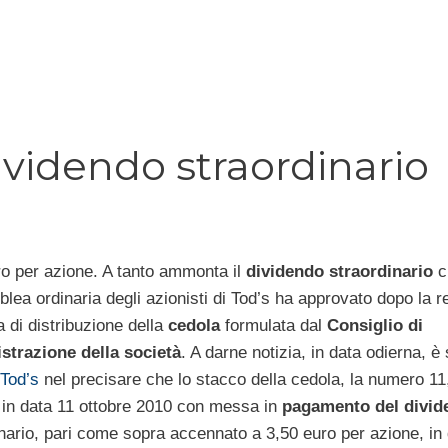
 dividendo straordinario
ro per azione. A tanto ammonta il
dividendo straordinario
c
lea ordinaria degli azionisti di Tod’s ha approvato dopo la re
 di distribuzione della
cedola
formulata dal
Consiglio di
trazione della società
. A darne notizia, in data odierna, è s
Tod’s
nel precisare che lo stacco della cedola, la numero 11
 in data 11 ottobre 2010 con messa in
pagamento del divid
nario, pari come sopra accennato a 3,50 euro per azione, in