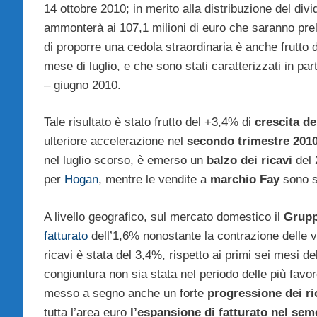
14 ottobre 2010; in merito alla distribuzione del divi
ammonterà ai 107,1 milioni di euro che saranno prel
di proporre una cedola straordinaria è anche frutto 
mese di luglio, e che sono stati caratterizzati in pa
– giugno 2010.
Tale risultato è stato frutto del +3,4% di
crescita de
ulteriore accelerazione nel
secondo trimestre 201
nel luglio scorso, è emerso un
balzo dei ricavi
del 
per
Hogan
, mentre le vendite a
marchio Fay
sono s
A livello geografico, sul mercato domestico il
Grupp
fatturato
dell’1,6% nonostante la contrazione delle 
ricavi è stata del 3,4%, rispetto ai primi sei mesi d
congiuntura non sia stata nel periodo delle più favore
messo a segno anche un forte
progressione dei ri
tutta l’area euro
l’espansione di fatturato nel sem