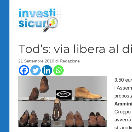
Vai
al
contenuto
Tod’s: via libera al
21 Settembre 2010
di
Redazione
3,50 eu
l’Assemb
proposta
Amminis
Gruppo
avverrà
straordi