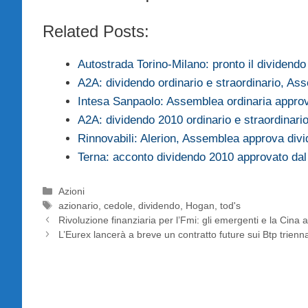
Related Posts:
Autostrada Torino-Milano: pronto il dividendo
A2A: dividendo ordinario e straordinario, A
Intesa Sanpaolo: Assemblea ordinaria appr
A2A: dividendo 2010 ordinario e straordinari
Rinnovabili: Alerion, Assemblea approva di
Terna: acconto dividendo 2010 approvato da
Categorie
Azioni
Tag
azionario
,
cedole
,
dividendo
,
Hogan
,
tod's
Rivoluzione finanziaria per l’Fmi: gli emergenti e la Cina
L’Eurex lancerà a breve un contratto future sui Btp trienna