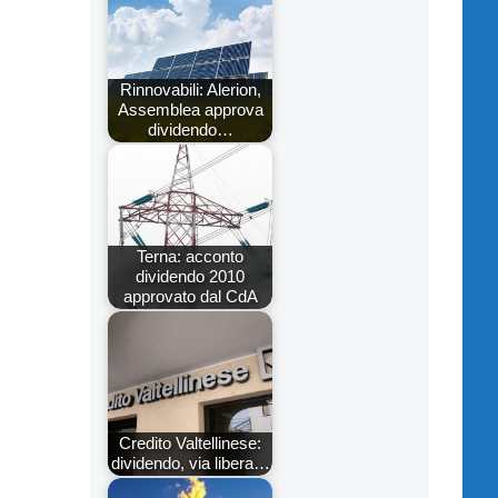
Rinnovabili: Alerion,
Assemblea approva
dividendo…
Terna: acconto
dividendo 2010
approvato dal CdA
Credito Valtellinese:
dividendo, via libera…