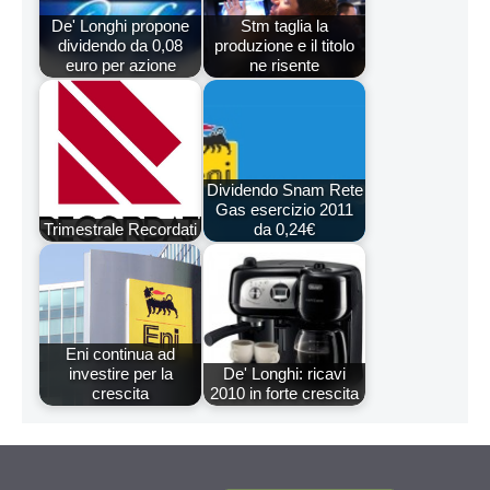
De' Longhi propone
Stm taglia la
dividendo da 0,08
produzione e il titolo
euro per azione
ne risente
Dividendo Snam Rete
Gas esercizio 2011
Trimestrale Recordati
da 0,24€
Eni continua ad
investire per la
De' Longhi: ricavi
crescita
2010 in forte crescita