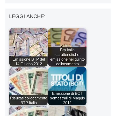
LEGGI ANCHE:
Btp Italia
caratteristiche
Emissione BTP del
emissione nel quinto
14 Giugno 2012
collocamento
Emissione di BOT
Risultati collocamento
semestrali di Maggio
BTP Italia
2012