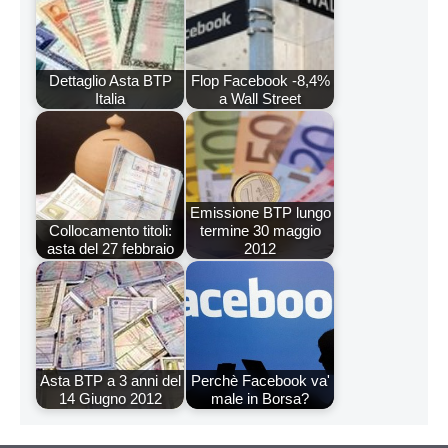
Dettaglio Asta BTP
Flop Facebook -8,4%
Italia
a Wall Street
Emissione BTP lungo
Collocamento titoli:
termine 30 maggio
asta del 27 febbraio
2012
Asta BTP a 3 anni del
Perchè Facebook va'
14 Giugno 2012
male in Borsa?