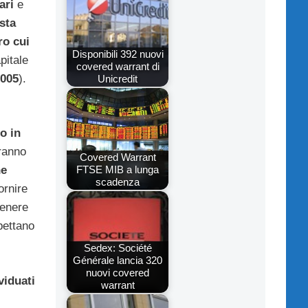
ari
e
sta
ro cui
Disponibili 392 nuovi
pitale
covered warrant di
2005
).
Unicredit
o in
vranno
Covered Warrant
FTSE MIB a lunga
ne
scadenza
ornire
tenere
pettano
Sedex: Société
Générale lancia 320
nuovi covered
viduati
warrant