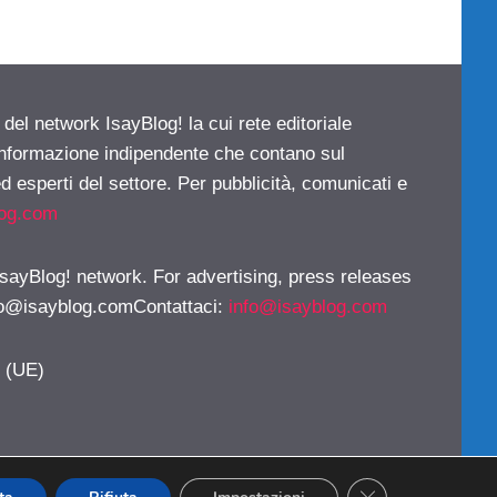
 del network IsayBlog! la cui rete editoriale
 informazione indipendente che contano sul
d esperti del settore. Per pubblicità, comunicati e
log.com
 IsayBlog! network. For advertising, press releases
fo@isayblog.comContattaci
:
info@isayblog.com
y (UE)
CLOSE GDPR CO