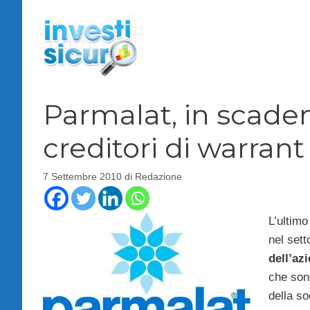
Vai
al
contenuto
Parmalat, in scaden
creditori di warrant
7 Settembre 2010
di
Redazione
L’ultimo
nel sett
dell’az
che sono
della so