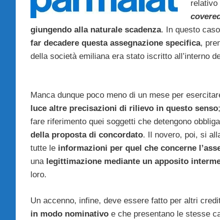
relativo
covered
giungendo alla naturale scadenza
. In questo caso
far decadere questa assegnazione specifica
, pre
della società emiliana era stato iscritto all’interno d
Manca dunque poco meno di un mese per esercitare a
luce altre precisazioni di rilievo in questo senso
fare riferimento quei soggetti che detengono obblig
della proposta di concordato
. Il novero, poi, si 
tutte le
informazioni per quel che concerne l’as
una
legittimazione mediante un apposito interme
loro.
Un accenno, infine, deve essere fatto per altri credi
in modo nominativo
e che presentano le stesse car