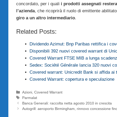
concordato, per i quali
i prodotti assegnati rester
l’azienda
, che ricoprirà il ruolo di emittente abili
giro a un altro intermediario
.
Related Posts:
Dividendo Azimut: Bnp Paribas rettifica i co
Disponibili 392 nuovi covered warrant di Unic
Covered Warrant FTSE MIB a lunga scaden
Sedex: Société Générale lancia 320 nuovi c
Covered warrant: Unicredit Bank si affida ai 
Covered Warrant: copertura e speculazione
Categorie
Azioni
,
Covered Warrant
Tag
Parmalat
Banca Generali: raccolta netta agosto 2010 in crescita
Autogrill: aeroporto Birmingham, rinnovo concessione fin