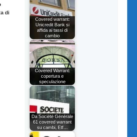
o
ta di
Covered warrant:
Unicredit Bank si
affida ai tassi di
cambio
Covered Warrant:
copertura e
speculazione
Da Société Générale
61 covered warrant
su cambi, Etf…