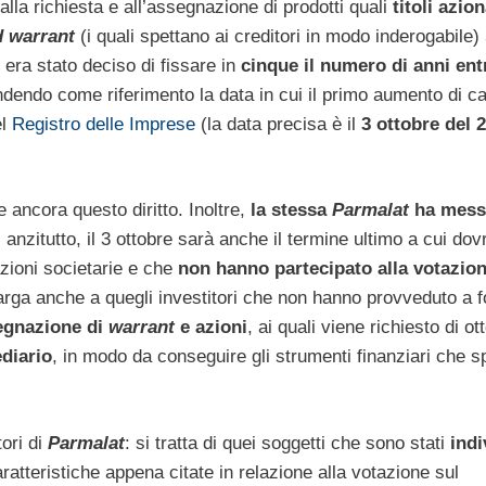
 alla richiesta e all’assegnazione di prodotti quali
titoli azion
 warrant
(i quali spettano ai creditori in modo inderogabile)
 era stato deciso di fissare in
cinque il numero di anni ent
ndendo come riferimento la data in cui il primo aumento di ca
el
Registro delle Imprese
(la data precisa è il
3 ottobre del 
ncora questo diritto. Inoltre,
la stessa
Parmalat
ha mess
; anzitutto, il 3 ottobre sarà anche il termine ultimo a cui do
azioni societarie e che
non hanno partecipato alla votazio
allarga anche a quegli investitori che non hanno provveduto a f
segnazione di
warrant
e azioni
, ai quali viene richiesto di ot
diario
, in modo da conseguire gli strumenti finanziari che s
tori di
Parmalat
: si tratta di quei soggetti che sono stati
indi
atteristiche appena citate in relazione alla votazione sul