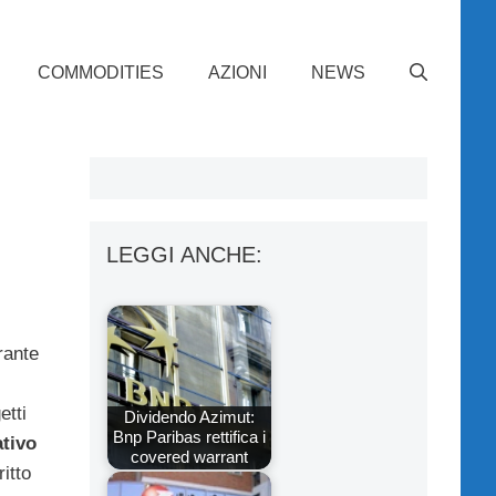
COMMODITIES
AZIONI
NEWS
LEGGI ANCHE:
rante
etti
Dividendo Azimut:
Bnp Paribas rettifica i
tivo
covered warrant
ritto