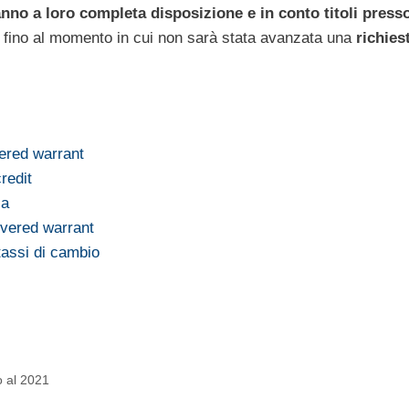
anno a loro completa disposizione e in conto titoli press
tato fino al momento in cui non sarà stata avanzata una
richies
vered warrant
redit
za
overed warrant
tassi di cambio
o al 2021