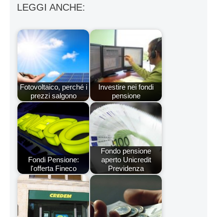
LEGGI ANCHE:
Fotovoltaico, perché i
Investire nei fondi
prezzi salgono
pensione
Fondo pensione
Fondi Pensione:
aperto Unicredit
l'offerta Fineco
Previdenza