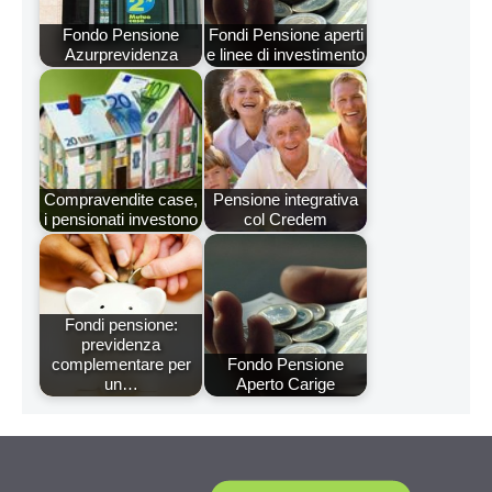
Fondo Pensione
Fondi Pensione aperti
Azurprevidenza
e linee di investimento
Compravendite case,
Pensione integrativa
i pensionati investono
col Credem
Fondi pensione:
previdenza
complementare per
Fondo Pensione
un…
Aperto Carige