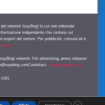
 del network IsayBlog! la cui rete editoriale
 informazione indipendente che contano sul
d esperti del settore. Per pubblicità, comunicati e
log.com
 IsayBlog! network. For advertising, press releases
fo@isayblog.comContattaci
:
info@isayblog.com
y (UE)
CLOSE GDPR CO