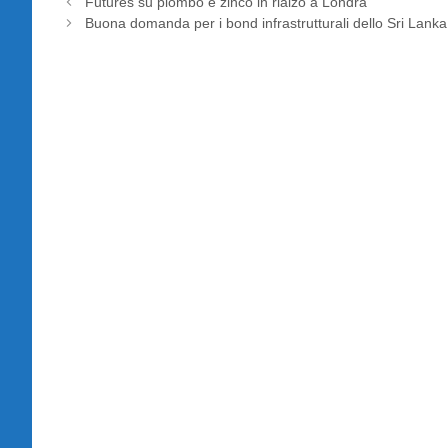
Futures su piombo e zinco in rialzo a Londra
Buona domanda per i bond infrastrutturali dello Sri Lanka