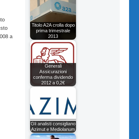
nto
Titolo A2A crolla dopo
isto
prima trimestrale
2013
2008 a
Generali
Assicurazioni
conferma dividendo
2012 a 0,2€
Gli analisti consigliano
Azimut e Mediolanum