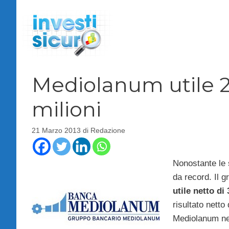
Vai
al
contenuto
Mediolanum utile 2
milioni
21 Marzo 2013
di
Redazione
Nonostante le 
da record. Il 
utile netto di
risultato netto
Mediolanum nell