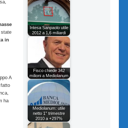
sa,
masse
Intesa Sanpaolo utile
 state
2012 a 1,6 miliardi
a in
Fisco chiede 342
milioni a Mediolanum
uppo A
fatto
anca,
um ha
Mediolanum: utile
netto 1° trimestre
2010 a +297%