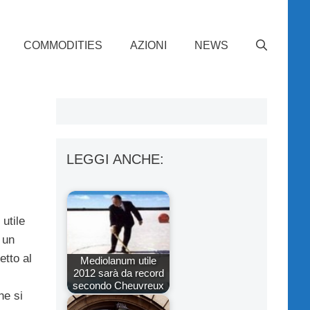
COMMODITIES
AZIONI
NEWS
LEGGI ANCHE:
utile
 un
etto al
Mediolanum utile
2012 sarà da record
secondo Cheuvreux
he si