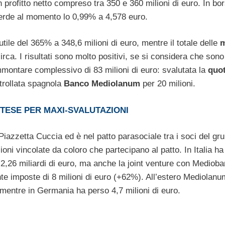
profitto netto compreso tra 350 e 360 milioni di euro. In bor
 perde al momento lo 0,99% a 4,578 euro.
tile del 365% a 348,6 milioni di euro, mentre il totale delle
irca. I risultati sono molto positivi, se si considera che sono
montare complessivo di 83 milioni di euro: svalutata la
quot
ntrollata spagnola
Banco Mediolanum
per 20 milioni.
TTESE PER MAXI-SVALUTAZIONI
azzetta Cuccia ed è nel patto parasociale tra i soci del gr
oni vincolate da coloro che partecipano al patto. In Italia ha 
 2,26 miliardi di euro, ma anche la joint venture con Mediob
ante imposte di 8 milioni di euro (+62%). All’estero Mediolan
, mentre in Germania ha perso 4,7 milioni di euro.