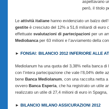
aspettavano un 
però, il titolo
Le
attività italiane
hanno evidenziato un balzo dell’u
gestite
è cresciuto del 12% a 51,6 miliardi di euro c
effettuate
svalutazioni di partecipazioni
per un am
Mediobanca
per 63 milioni e l’avviamento della co
►
FONSAI: BILANCIO 2012 INFERIORE ALLE A
Mediolanum ha una quota del 3,38% nella banca di Pi
con l’intera partecipazione che vale l’8,04% delle azi
bene
Banca Mediolanum
, con una raccolta netta a
ovvero
Banca Esperia
, che ha registrato un utile 
realizzato un utile di 27,4 milioni di euro in Spagna
►
BILANCIO MILANO ASSICURAZIONI 2012