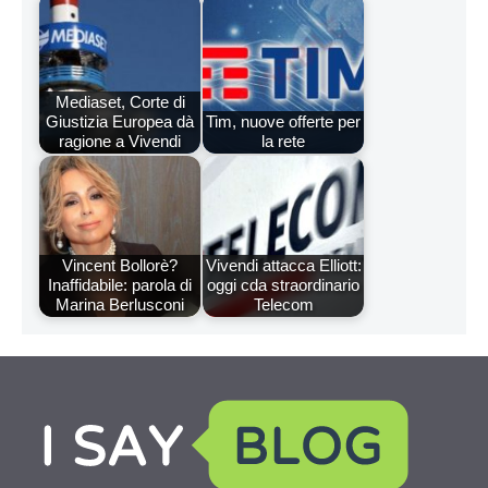
Mediaset, Corte di
Giustizia Europea dà
Tim, nuove offerte per
ragione a Vivendi
la rete
Vincent Bollorè?
Vivendi attacca Elliott:
Inaffidabile: parola di
oggi cda straordinario
Marina Berlusconi
Telecom