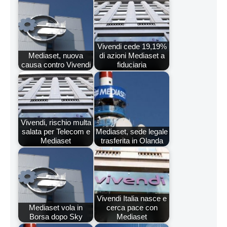
Vivendi cede 19,19%
Mediaset, nuova
di azioni Mediaset a
causa contro Vivendi
fiduciaria
Vivendi, rischio multa
salata per Telecom e
Mediaset, sede legale
Mediaset
trasferita in Olanda
Vivendi Italia nasce e
Mediaset vola in
cerca pace con
Borsa dopo Sky
Mediaset