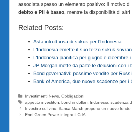
associata spesso un elemento positivo: il motivo di 
debito e Pil è basso
, mentre la disponibilità di altr
Related Posts:
Asta infruttuosa di sukuk per l'Indonesia
L'Indonesia emette il suo terzo sukuk sovra
L'Indonesia pianifica per giugno e dicembre 
JP Morgan mette da parte le delusioni con i 
Bond governativi: pessime vendite per Russi
Bank of America, due nuove scadenze per i 
Categorie
Investimenti News
,
Obbligazioni
Tag
appetito investitori
,
bond in dollari
,
Indonesia
,
scadenza d
Investire sul vino: Banca March propone un nuovo fondo
Enel Green Power integra il CdA