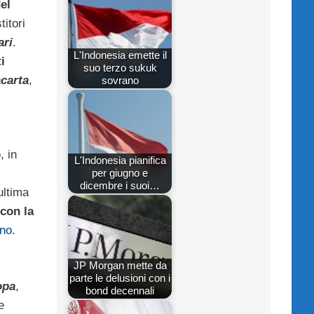
el
itori
ari
.
L'Indonesia emette il
i
suo terzo sukuk
carta
,
sovrano
, in
L'Indonesia pianifica
per giugno e
dicembre i suoi…
ultima
 con la
ano
.
JP Morgan mette da
parte le delusioni con i
opa
,
bond decennali
e