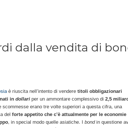
rdi dalla vendita di bo
sia
è riuscita nell’intento di vendere
titoli obbligazionari
nati in
dollari
per un ammontare complessivo di
2,5 miliar
 le scommesse erano tre volte superiori a questa cifra, una
a del
forte appetito che c’è attualmente per le economie 
uppo
, in special modo quelle asiatiche. I
bond
in questione a