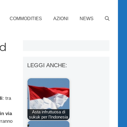
COMMODITIES
AZIONI
NEWS
nd
LEGGI ANCHE:
di
: tra
Asta infruttuosa di
in via
sukuk per l'Indonesia
vranno