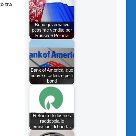
to tra
Bond governativi:
pessime vendite per
Russia e Polonia
Bank of America, due
nuove scadenze per i
bond
Reliance Industries
raddoppia le
emissioni di bond…