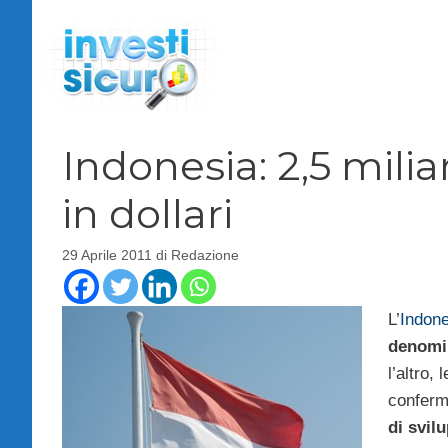
Vai
al
contenuto
Indonesia: 2,5 milia
in dollari
29 Aprile 2011
di
Redazione
L’
Indone
denomi
l’altro,
conferm
di svil