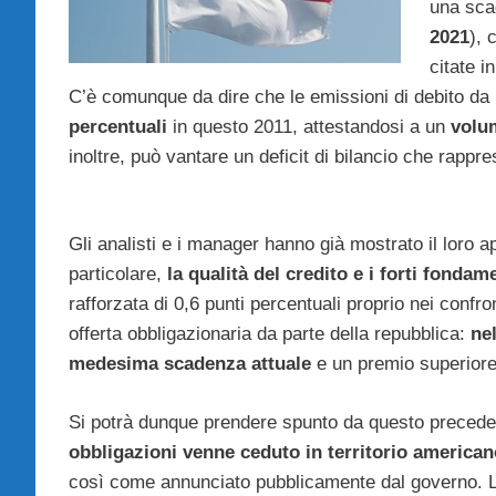
una sca
2021
), 
citate 
C’è comunque da dire che le emissioni di debito da
percentuali
in questo 2011, attestandosi a un
volu
inoltre, può vantare un deficit di bilancio che rappr
Gli analisti e i manager hanno già mostrato il loro a
particolare,
la qualità del credito e i forti fondam
rafforzata di 0,6 punti percentuali proprio nei confro
offerta obbligazionaria da parte della repubblica:
nel
medesima scadenza attuale
e un premio superiore 
Si potrà dunque prendere spunto da questo precedent
obbligazioni venne ceduto in territorio americano
così come annunciato pubblicamente dal governo. L