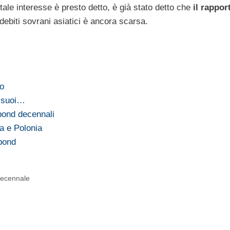
tale interesse è presto detto, è già stato detto che
il rappor
i debiti sovrani asiatici è ancora scarsa.
no
i suoi…
bond decennali
a e Polonia
bond
ecennale