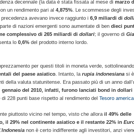
denza decennale (la data è stata fissata al mese di
marzo d
con un rendimento pari al
4,875%
. Le scommesse degli invest
in precedenza avevano invece raggiunto i
6,9 miliardi di
doll
 parte di nazioni emergenti sono aumentate di ben
dieci punt
me complessivo di 265 miliardi di
dollari
; il governo di
Gia
esenta lo
0,6%
del prodotto interno lordo.
pprezzamento per questi titoli in moneta verde, sottolineando
entali del paese asiatico
. Intanto, la
rupia indonesiana
si è
nti della valuta statunitense. Era passato più di un anno dall’
 gennaio del 2010, infatti, furono lanciati bond in dollari
di 228 punti base rispetto al rendimento del
Tesoro americ
e piuttosto vicino nel tempo, visto che allora
il 49% delle
, il 29% nel continente asiatico e il restante 22% in
Eur
’
Indonesia
non è certo indifferente agli investitori, anzi vien