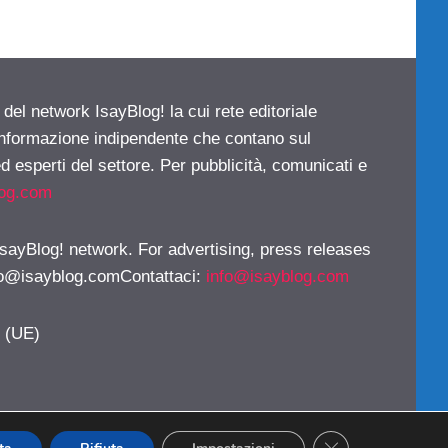
 del network IsayBlog! la cui rete editoriale
 informazione indipendente che contano sul
d esperti del settore. Per pubblicità, comunicati e
log.com
 IsayBlog! network. For advertising, press releases
fo@isayblog.comContattaci
:
info@isayblog.com
y (UE)
CLOSE GDPR CO