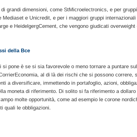
i di grandi dimensioni, come StMicroelectronics, e per gruppi
e Mediaset e Unicredit, e per i maggiori gruppi internazionali
afarge e HeidelgergCement, che vengono giudicati overweight 
ssi della Bce
si pone è se si sia favorevole o meno tornare a puntare sul
orrierEconomia, al di là dei rischi che si possono correre, 
nti a diversificare, immettendo in portafoglio, azioni, obbliga
lla moneta di riferimento. Di solito si fa riferimento a dollaro 
o campo molte opportunità, come ad esempio le corone nordic
i quali le obbligazioni.