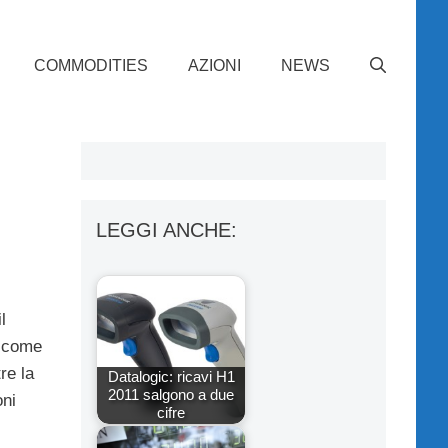
COMMODITIES
AZIONI
NEWS
LEGGI ANCHE:
l
a come
re la
Datalogic: ricavi H1
2011 salgono a due
oni
cifre