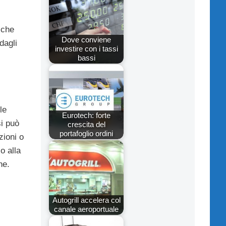
 che
Dove conviene
dagli
investire con i tassi
bassi
le
Eurotech: forte
si può
crescita del
portafoglio ordini
zioni o
o alla
he.
Autogrill accelera col
canale aeroportuale