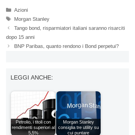
Categorie
Azioni
Tag
Morgan Stanley
Tango bond, risparmiatori italiani saranno risarciti
dopo 15 anni
BNP Paribas, quanto rendono i Bond perpetui?
LEGGI ANCHE:
Petrolio, i titoli con
Morgan Stanley
rendimenti superiori al
consiglia tre utility su
5,5%
cui puntare