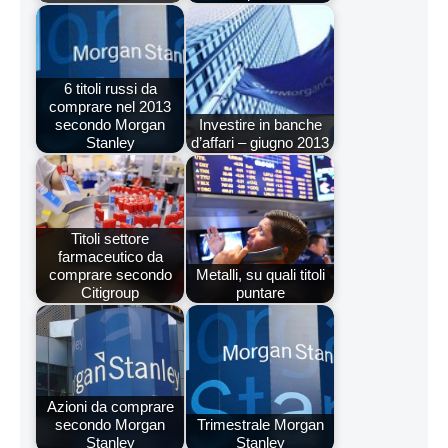
6 titoli russi da
comprare nel 2013
secondo Morgan
Investire in banche
Stanley
d’affari – giugno 2013
Titoli settore
farmaceutico da
comprare secondo
Metalli, su quali titoli
Citigroup
puntare
Azioni da comprare
secondo Morgan
Trimestrale Morgan
Stanley
Stanley