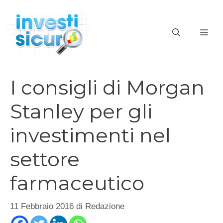
Vai
al
ME
contenuto
I consigli di Morgan
Stanley per gli
investimenti nel
settore
farmaceutico
11 Febbraio 2016
di
Redazione