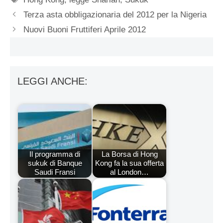
Terza asta obbligazionaria del 2012 per la Nigeria
Nuovi Buoni Fruttiferi Aprile 2012
LEGGI ANCHE:
Il programma di
La Borsa di Hong
sukuk di Banque
Kong fa la sua offerta
Saudi Fransi
al London…