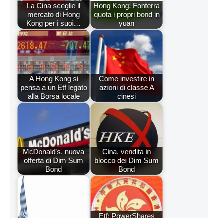
La Cina sceglie il
Hong Kong: Fonterra
mercato di Hong
quota i propri bond in
Kong per i suoi…
yuan
A Hong Kong si
Come investire in
pensa a un Etf legato
azioni di classe A
alla Borsa locale
cinesi
McDonald's, nuova
Cina, vendita in
offerta di Dim Sum
blocco dei Dim Sum
Bond
Bond
Etf: PowerShares