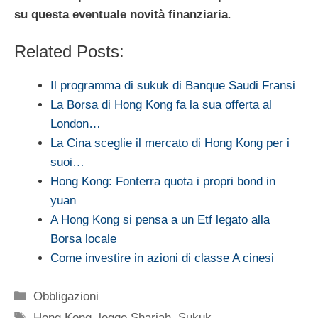
su questa eventuale novità finanziaria
.
Related Posts:
Il programma di sukuk di Banque Saudi Fransi
La Borsa di Hong Kong fa la sua offerta al
London…
La Cina sceglie il mercato di Hong Kong per i
suoi…
Hong Kong: Fonterra quota i propri bond in
yuan
A Hong Kong si pensa a un Etf legato alla
Borsa locale
Come investire in azioni di classe A cinesi
Categorie
Obbligazioni
Tag
Hong Kong
,
legge Shariah
,
Sukuk