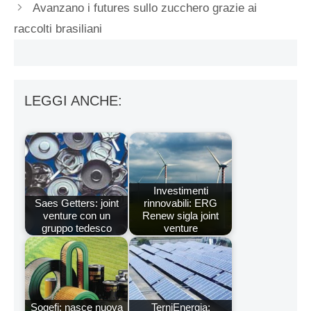
Avanzano i futures sullo zucchero grazie ai
raccolti brasiliani
LEGGI ANCHE:
Investimenti
Saes Getters: joint
rinnovabili: ERG
venture con un
Renew sigla joint
gruppo tedesco
venture
Sogefi: nasce nuova
TerniEnergia: