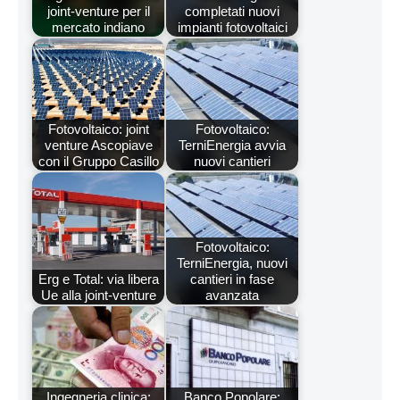
joint-venture per il
completati nuovi
mercato indiano
impianti fotovoltaici
Fotovoltaico: joint
Fotovoltaico:
venture Ascopiave
TerniEnergia avvia
con il Gruppo Casillo
nuovi cantieri
Fotovoltaico:
TerniEnergia, nuovi
Erg e Total: via libera
cantieri in fase
Ue alla joint-venture
avanzata
Ingegneria clinica:
Banco Popolare: