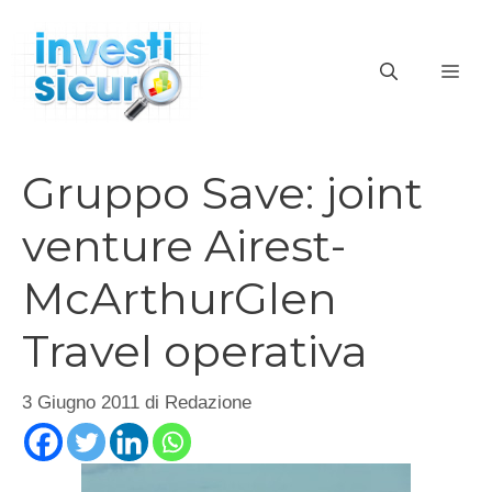
Vai
al
ME
contenuto
Gruppo Save: joint
venture Airest-
McArthurGlen
Travel operativa
3 Giugno 2011
di
Redazione