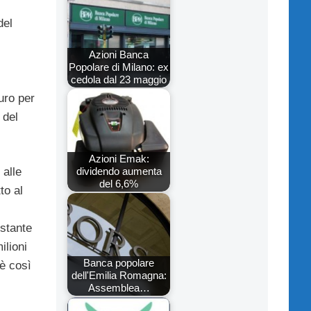
del
Azioni Banca
Popolare di Milano: ex
cedola dal 23 maggio
uro per
 del
Azioni Emak:
dividendo aumenta
 alle
del 6,6%
to al
stante
ilioni
Banca popolare
è così
dell'Emilia Romagna:
Assemblea…