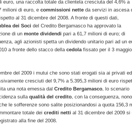
di euro, una raccolta totale da clientela cresciuta del 4,6% a
 milioni di euro, e
commissioni nette
da servizi in ascesa 
spetto al 31 dicembre del 2008. A fronte di questi dati,
blea dei Soci
del Credito Bergamasco ha approvato la
zione di un
monte dividendi
pari a 61,7 milioni di euro; di
nza, agli azionisti spetta un dividendo unitario pari ad un e
0 a fronte dello stacco della
cedola
fissato per il 3 maggio
embre del 2009 i mutui che sono stati erogati sia ai privati ed
ivamente cresciuti del 9,7% a 5.395,3 milioni di euro rispet
cita una nota emessa dal
Credito Bergamasco
, lo scenario
ncidenza sulla
qualità del credito
, con la conseguenza, nono
 che le sofferenze sono salite posizionandosi a quota 156,3 m
’ammontare totale dei
crediti netti
al 31 dicembre del 2009 si 
gistrato alla fine del 2008.