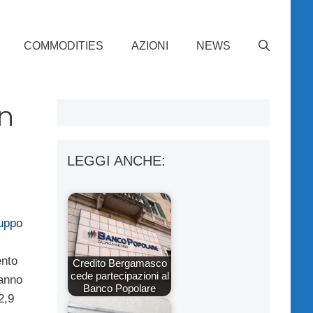
COMMODITIES
AZIONI
NEWS
n
LEGGI ANCHE:
uppo
ento
Credito Bergamasco
cede partecipazioni al
’anno
Banco Popolare
2,9