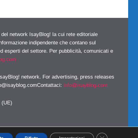
 del network IsayBlog! la cui rete editoriale
 informazione indipendente che contano sul
d esperti del settore. Per pubblicità, comunicati e
log.com
 IsayBlog! network. For advertising, press releases
fo@isayblog.comContattaci
:
info@isayblog.com
y (UE)
CLOSE GDPR CO