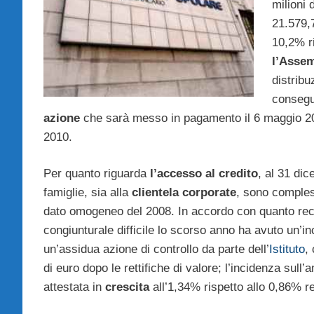
milioni 
21.579,7
10,2% ri
l’Assem
distribu
consegue
azione
che sarà messo in pagamento il 6 maggio 201
2010.
Per quanto riguarda
l’accesso al credito
, al 31 dic
famiglie, sia alla
clientela corporate
, sono compless
dato omogeneo del 2008. In accordo con quanto re
congiunturale difficile lo scorso anno ha avuto un’i
un’assidua azione di controllo da parte dell’
Istituto
,
di euro dopo le rettifiche di valore; l’incidenza sull
attestata in
crescita
all’1,34% rispetto allo 0,86% re