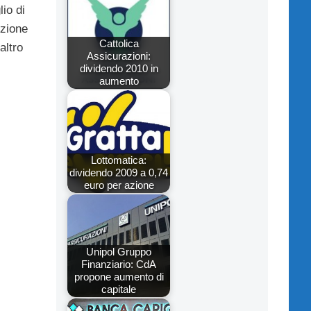
io di
uzione
Cattolica
altro
Assicurazioni:
dividendo 2010 in
aumento
Lottomatica:
dividendo 2009 a 0,74
euro per azione
Unipol Gruppo
Finanziario: CdA
propone aumento di
capitale