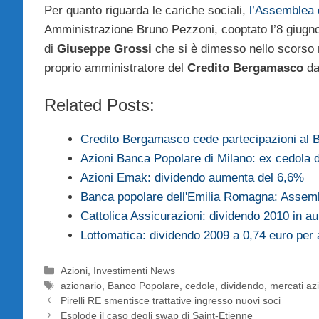
Per quanto riguarda le cariche sociali,
l’Assemblea 
Amministrazione Bruno Pezzoni, cooptato l’8 giugn
di
Giuseppe Grossi
che si è dimesso nello scorso m
proprio amministratore del
Credito Bergamasco
dal
Related Posts:
Credito Bergamasco cede partecipazioni al 
Azioni Banca Popolare di Milano: ex cedola 
Azioni Emak: dividendo aumenta del 6,6%
Banca popolare dell'Emilia Romagna: Asse
Cattolica Assicurazioni: dividendo 2010 in a
Lottomatica: dividendo 2009 a 0,74 euro per
Categorie
Azioni
,
Investimenti News
Tag
azionario
,
Banco Popolare
,
cedole
,
dividendo
,
mercati az
Pirelli RE smentisce trattative ingresso nuovi soci
Esplode il caso degli swap di Saint-Etienne