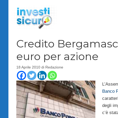
Vai
al
contenuto
Credito Bergamasco
euro per azione
18 Aprile 2010
di
Redazione
L’Assem
Banco P
caratte
degli im
c’è stat