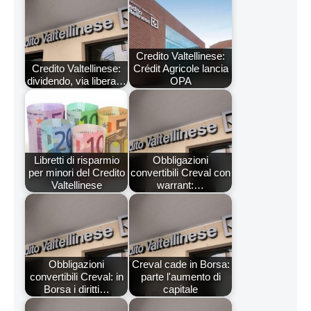
Credito Valtellinese:
Credito Valtellinese:
Crédit Agricole lancia
dividendo, via libera…
OPA
Libretti di risparmio
Obbligazioni
per minori del Credito
convertibili Creval con
Valtellinese
warrant:…
Obbligazioni
Creval cade in Borsa:
convertibili Creval: in
parte l'aumento di
Borsa i diritti…
capitale