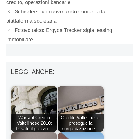
credito
,
operazioni bancarie
Schroders: un nuovo fondo completa la
piattaforma societaria
Fotovoltaico: Ergyca Tracker sigla leasing
immobiliare
LEGGI ANCHE:
Warrant Credito
Credito Valtellinese:
Valtellinese 2010:
prosegue la
fissato il prezzo…
riorganizzazione…