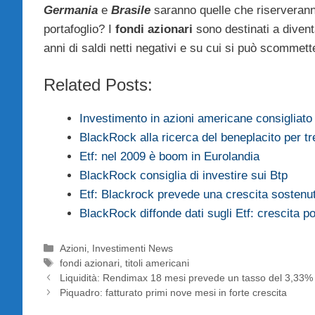
Germania
e
Brasile
saranno quelle che riserveranno
portafoglio? I
fondi azionari
sono destinati a divent
anni di saldi netti negativi e su cui si può scommet
Related Posts:
Investimento in azioni americane consigliat
BlackRock alla ricerca del beneplacito per tr
Etf: nel 2009 è boom in Eurolandia
BlackRock consiglia di investire sui Btp
Etf: Blackrock prevede una crescita sostenu
BlackRock diffonde dati sugli Etf: crescita p
Categorie
Azioni
,
Investimenti News
Tag
fondi azionari
,
titoli americani
Liquidità: Rendimax 18 mesi prevede un tasso del 3,33%
Piquadro: fatturato primi nove mesi in forte crescita