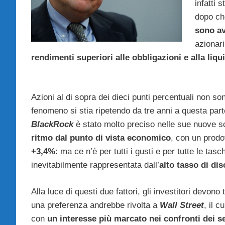
infatti 
dopo c
sono a
azionari
rendimenti superiori alle obbligazioni e alla liqui
Azioni al di sopra dei dieci punti percentuali non s
fenomeno si stia ripetendo da tre anni a questa par
BlackRock
è stato molto preciso nelle sue nuove 
ritmo dal punto di vista economico
, con un prodo
+3,4%
: ma ce n’è per tutti i gusti e per tutte le 
inevitabilmente rappresentata dall’
alto tasso di di
Alla luce di questi due fattori, gli investitori devo
una preferenza andrebbe rivolta a
Wall Street
, il 
con
un interesse più marcato nei confronti dei se