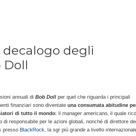
o decalogo degli
 Doll
sioni annuali di
Bob Doll
per quel che riguarda i principali
enti finanziari sono diventate
una consumata abitudine per
iatori di tutto il mondo
: il
manager
americano, il quale ric
co di responsabile per le azioni globali, nonché di direttore de
s
presso
BlackRock
, la sgr più grande a livello internazional