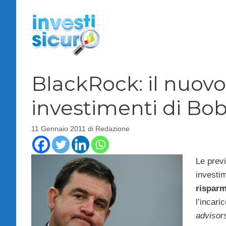
Vai
al
contenuto
BlackRock: il nuov
investimenti di Bob
11 Gennaio 2011
di
Redazione
Le previ
investim
risparm
l’incari
advisor