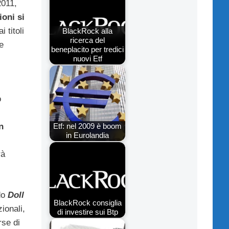
2011,
oni si
i titoli
BlackRock alla
ricerca del
e
beneplacito per tredici
nuovi Etf
o
Etf: nel 2009 è boom
n
in Eurolandia
rà
ndo
Doll
BlackRock consiglia
ionali,
di investire sui Btp
rse di