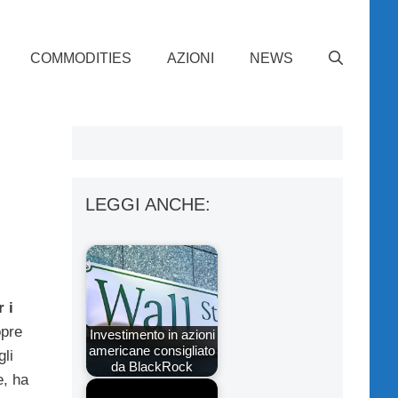
COMMODITIES
AZIONI
NEWS
LEGGI ANCHE:
 i
opre
Investimento in azioni
americane consigliato
gli
da BlackRock
e, ha