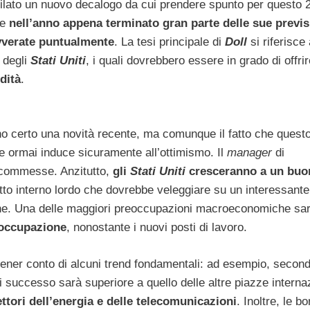
stilato un nuovo decalogo da cui prendere spunto per questo 
he
nell’anno appena terminato gran parte delle sue previsi
vverate puntualmente
. La tesi principale di
Doll
si riferisce a
 degli
Stati Uniti
, i quali dovrebbero essere in grado di offrir
dità
.
ono certo una novità recente, ma comunque il fatto che quest
te ormai induce sicuramente all’ottimismo. Il
manager
di
scommesse. Anzitutto,
gli
Stati Uniti
cresceranno a un buo
tto interno lordo che dovrebbe veleggiare su un interessante
tasche. Una delle maggiori preoccupazioni macroeconomiche sa
soccupazione
, nonostante i nuovi posti di lavoro.
no tener conto di alcuni trend fondamentali: ad esempio, seco
cui successo sarà superiore a quello delle altre piazze internaz
ttori dell’energia e delle telecomunicazioni
. Inoltre, le bo