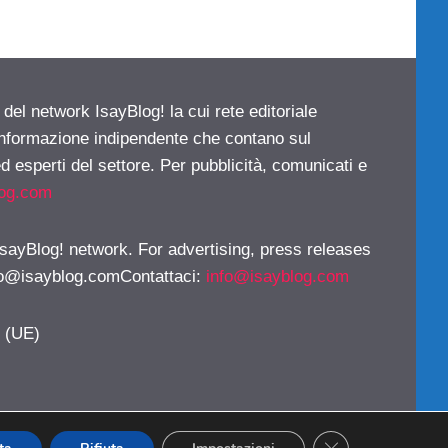
 del network IsayBlog! la cui rete editoriale
 informazione indipendente che contano sul
d esperti del settore. Per pubblicità, comunicati e
log.com
 IsayBlog! network. For advertising, press releases
fo@isayblog.comContattaci
:
info@isayblog.com
y (UE)
CLOSE GDPR CO