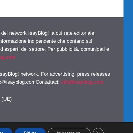
 del network IsayBlog! la cui rete editoriale
 informazione indipendente che contano sul
d esperti del settore. Per pubblicità, comunicati e
log.com
 IsayBlog! network. For advertising, press releases
fo@isayblog.comContattaci
:
info@isayblog.com
y (UE)
CLOSE GDPR CO