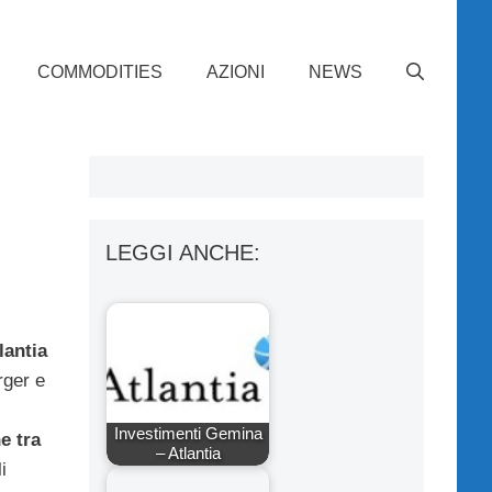
COMMODITIES
AZIONI
NEWS
LEGGI ANCHE:
lantia
rger e
Investimenti Gemina
e tra
– Atlantia
i