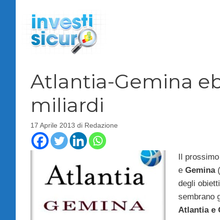
Vai
al
contenuto
Atlantia-Gemina eb
miliardi
17 Aprile 2013
di
Redazione
Il prossimo
e
Gemina
(
degli obiet
sembrano gi
Atlantia 