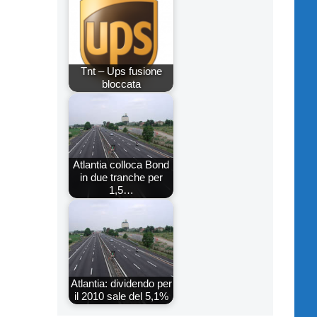
Tnt – Ups fusione
bloccata
Atlantia colloca Bond
in due tranche per
1,5…
Atlantia: dividendo per
il 2010 sale del 5,1%