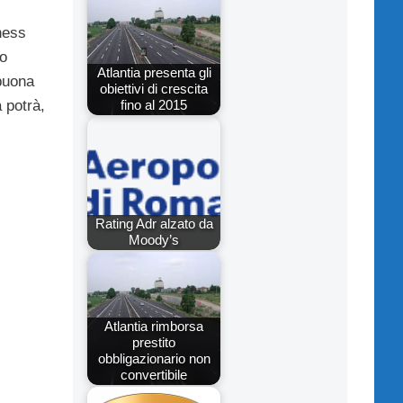
ness
io
Atlantia presenta gli
buona
obiettivi di crescita
fino al 2015
 potrà,
Rating Adr alzato da
Moody’s
Atlantia rimborsa
prestito
obbligazionario non
convertibile