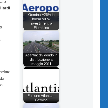
ia e
liardi
Gemina +26% in
borsa su ok
investimenti a
to
Fiumicino
e
Atlantia: dividendo in
distribuzione a
maggio 2011
nciato
 da
lo
Fusione Atlantia –
Gemina