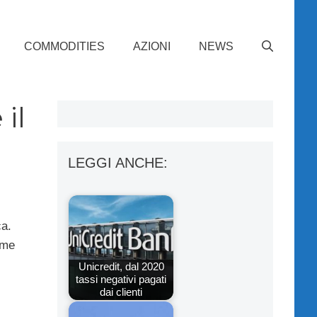
COMMODITIES
AZIONI
NEWS
il
LEGGI ANCHE:
ca.
ime
Unicredit, dal 2020
tassi negativi pagati
dai clienti