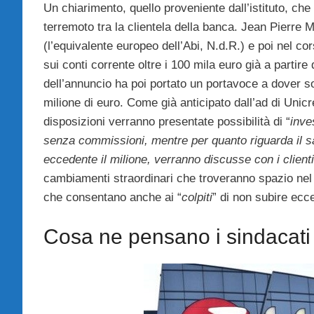
Un chiarimento, quello proveniente dall’istituto, ch
terremoto tra la clientela della banca. Jean Pierre 
(l’equivalente europeo dell’Abi, N.d.R.) e poi nel co
sui conti corrente oltre i 100 mila euro già a parti
dell’annuncio ha poi portato un portavoce a dover sot
milione di euro. Come già anticipato dall’ad di Unicre
disposizioni verranno presentate possibilità di “
inve
senza commissioni, mentre per quanto riguarda il sa
eccedente il milione, verranno discusse con i client
cambiamenti straordinari che troveranno spazio ne
che consentano anche ai “
colpiti
” di non subire ec
Cosa ne pensano i sindacati 