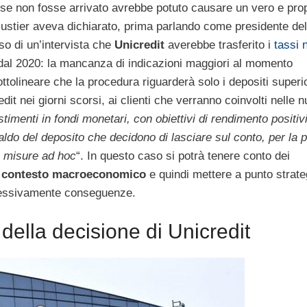
e se non fosse arrivato avrebbe potuto causare un vero e pro
Mustier aveva dichiarato, prima parlando come presidente del
rso di un’intervista che
Unicredit
averebbe trasferito i
tassi 
re dal 2020: la mancanza di indicazioni maggiori al momento
tolineare che la procedura riguarderà solo i depositi superio
dit nei giorni scorsi, ai clienti che verranno coinvolti nelle 
stimenti in fondi monetari, con obiettivi di rendimento positivi
ldo del deposito che decidono di lasciare sul conto, per la p
i misure ad hoc
“. In questo caso si potrà tenere conto dei
l
contesto macroeconomico
e quindi mettere a punto strate
cessivamente conseguenze.
della decisione di Unicredit