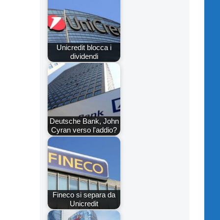
Unicredit blocca i
dividendi
Deutsche Bank, John
Cyran verso l'addio?
Fineco si separa da
Unicredit