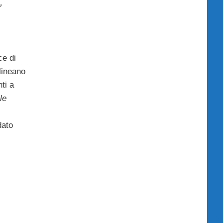
,
ce di
olineano
ti a
le
dato