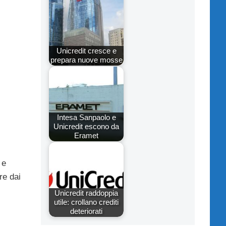
Unicredit cresce e
prepara nuove mosse
Intesa Sanpaolo e
Unicredit escono da
Eramet
 e
ire dai
Unicredit raddoppia
utile: crollano crediti
deteriorati