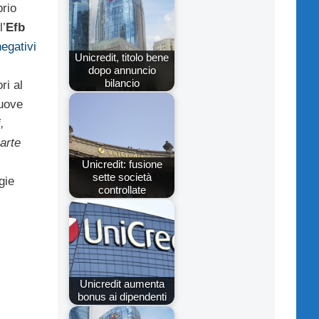
prio
l’
Efb
negativi
Unicredit, titolo bene
dopo annuncio
bilancio
ri al
nuove
,
arte
Unicredit: fusione
sette società
gie
controllate
Unicredit aumenta
bonus ai dipendenti