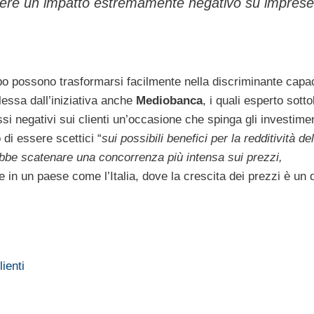
i avere un impatto estremamente negativo su imprese
po possono trasformarsi facilmente nella discriminante capa
lessa dall’iniziativa anche
Mediobanca
, i quali esperto sott
si negativi sui clienti un’occasione che spinga gli investimen
di essere scettici “
sui possibili benefici per la redditività del
rebbe scatenare una concorrenza più intensa sui prezzi,
e in un paese come l’Italia, dove la crescita dei prezzi è un 
lienti