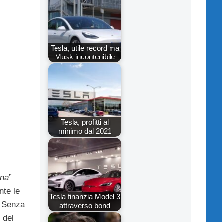
Tesla, utile record ma
Musk incontenibile
Tesla, profitti al
minimo dal 2021
ina
”
nte le
Tesla finanzia Model 3
. Senza
attraverso bond
 del