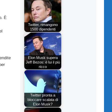
o. È
Twitter, rimangono
1500 dipendenti
el
vendite
Elon Musk supera
Jeff Bezos: è lui il più
per
ricco
Twitter pronta a
bloccare scalata di
Elon Musk?