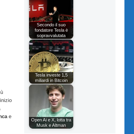
Secondo il suo
fondatore Tesla è
sopravvalutata
Tesla investe 1,5
miliardi in Bitcoin
iù
inizio
a
nca
e
Open Ai e X, lotta tra
Musk e Altman