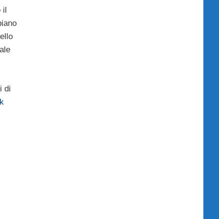
il
piano
ello
ale
 di
k