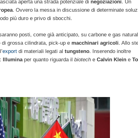
 lasciata aperta una strada potenziale di
negoziazioni
. Un
ropea
. Ovvero la messa in discussione di determinate soluz
odo più duro e privo di sbocchi.
 saranno posti, come già anticipato, su carbone e gas natura
o di grossa cilindrata, pick-up e
macchinari agricoli
. Allo s
l’
export
di materiali legati al
tungsteno
. Inserendo inoltre
:
Illumina
per quanto riguarda il
biotech
e
Calvin Klein
e
T