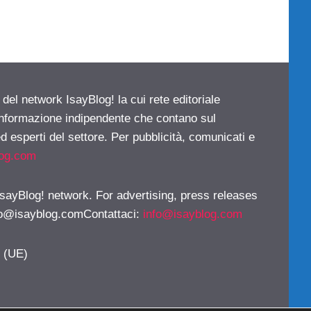
 del network IsayBlog! la cui rete editoriale
 informazione indipendente che contano sul
d esperti del settore. Per pubblicità, comunicati e
log.com
 IsayBlog! network. For advertising, press releases
fo@isayblog.comContattaci
:
info@isayblog.com
y (UE)