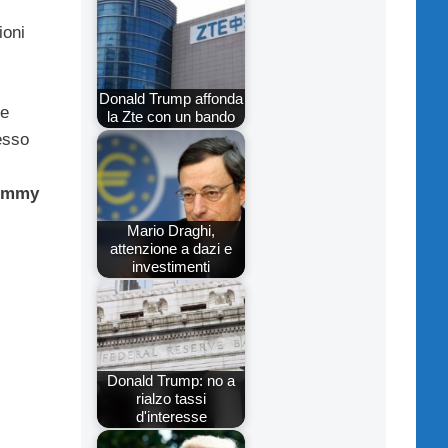
ioni
Donald Trump affonda
le
la Zte con un bando
tesso
ommy
Mario Draghi,
attenzione a dazi e
investimenti
Donald Trump: no a
rialzo tassi
d'interesse