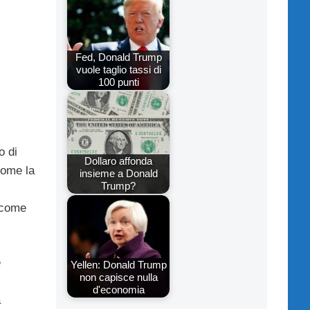
Fed, Donald Trump
vuole taglio tassi di
100 punti
o di
Dollaro affonda
ome la
insieme a Donald
Trump?
e come
e
Yellen: Donald Trump
non capisce nulla
d'economia
a