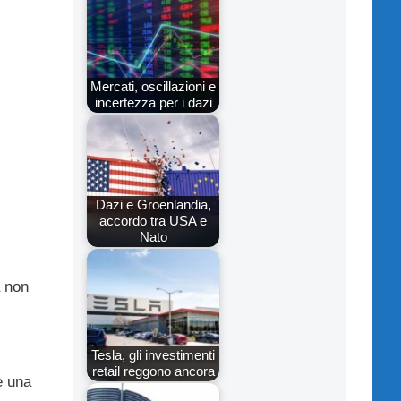
Mercati, oscillazioni e
incertezza per i dazi
Dazi e Groenlandia,
accordo tra USA e
Nato
a non
Tesla, gli investimenti
retail reggono ancora
e una