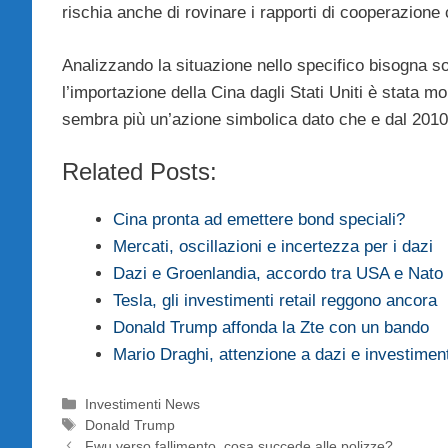
rischia anche di rovinare i rapporti di cooperazion
Analizzando la situazione nello specifico bisogna 
l’importazione della Cina dagli Stati Uniti è stata 
sembra più un’azione simbolica dato che e dal 2010 ch
Related Posts:
Cina pronta ad emettere bond speciali?
Mercati, oscillazioni e incertezza per i dazi
Dazi e Groenlandia, accordo tra USA e Nato
Tesla, gli investimenti retail reggono ancora
Donald Trump affonda la Zte con un bando
Mario Draghi, attenzione a dazi e investiment
Categorie
Investimenti News
Tag
Donald Trump
Fwu verso fallimento, cosa succede alle polizze?