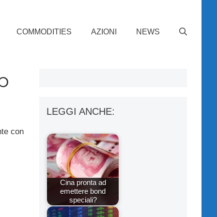
COMMODITIES
AZIONI
NEWS
p
LEGGI ANCHE:
nte con
Cina pronta ad
emettere bond
speciali?