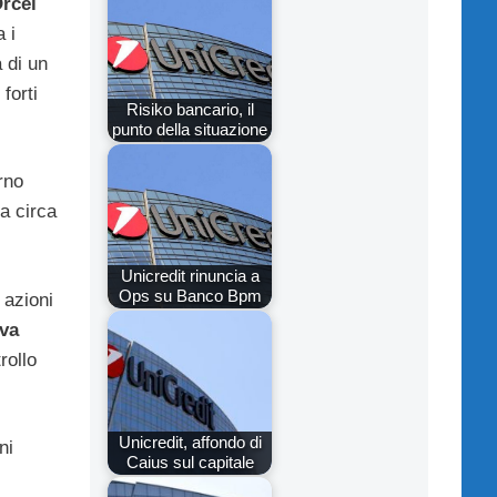
rcel
 i
a di un
forti
Risiko bancario, il
punto della situazione
rno
a circa
Unicredit rinuncia a
Ops su Banco Bpm
 azioni
va
rollo
Unicredit, affondo di
ni
Caius sul capitale