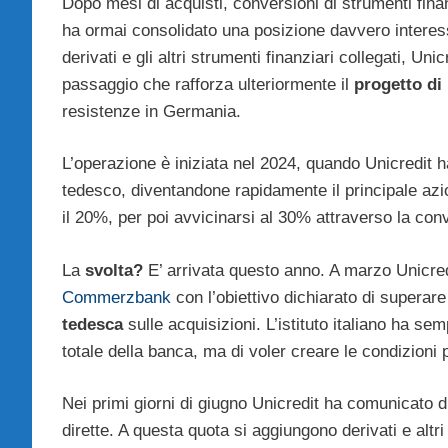
Dopo mesi di acquisti, conversioni di strumenti fina
ha ormai consolidato una posizione davvero interes
derivati e gli altri strumenti finanziari collegati, Un
passaggio che rafforza ulteriormente il
progetto di
resistenze in Germania.
L’operazione è iniziata nel 2024, quando Unicredit 
tedesco, diventandone rapidamente il principale azio
il 20%, per poi avvicinarsi al 30% attraverso la conve
La
svolta?
E’ arrivata questo anno. A marzo Unicred
Commerzbank
con l’obiettivo dichiarato di superar
tedesca
sulle acquisizioni. L’istituto italiano ha 
totale della banca, ma di voler creare le condizioni
Nei primi giorni di giugno Unicredit ha comunicato d
dirette. A questa quota si aggiungono derivati e altr