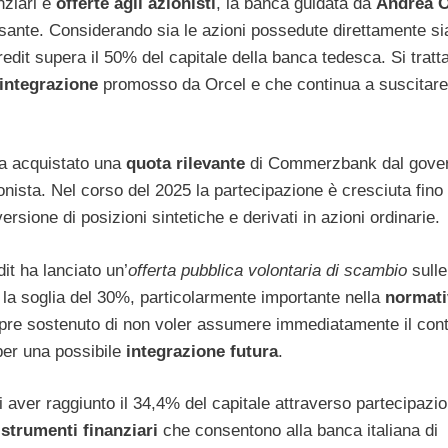
nziari e
offerte agli azionisti
, la banca guidata da
Andrea O
sante. Considerando sia le azioni possedute direttamente sia
icredit supera il 50% del capitale della banca tedesca. Si tratt
 integrazione
promosso da Orcel e che continua a suscitare 
ha acquistato una
quota rilevante
di Commerzbank dal gove
nista. Nel corso del 2025 la partecipazione è cresciuta fino 
rsione di posizioni sintetiche e derivati in azioni ordinarie.
it ha lanciato un’
offerta pubblica volontaria di scambio
sulle
e la soglia del 30%, particolarmente importante nella
normati
sempre sostenuto di non voler assumere immediatamente il cont
 per una possibile
integrazione futura
.
i aver raggiunto il 34,4% del capitale attraverso partecipazio
i
strumenti finanziari
che consentono alla banca italiana di