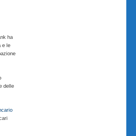
ank ha
 e le
pazione
o
e delle
ncario
cari