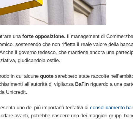
ontrare una
forte opposizione
. Il management di Commerzb
onomico, sostenendo che non rifletta il reale valore della banca
 Anche il governo tedesco, che mantiene ancora una parteci
iziativa, giudicandola ostile.
modo in cui alcune
quote
sarebbero state raccolte nell’ambit
iarimenti all’autorità di vigilanza
BaFin
riguardo a una part
 da Unicredit.
senta uno dei più importanti tentativi di
consolidamento ba
andare avanti, potrebbe nascere uno dei maggiori gruppi ban