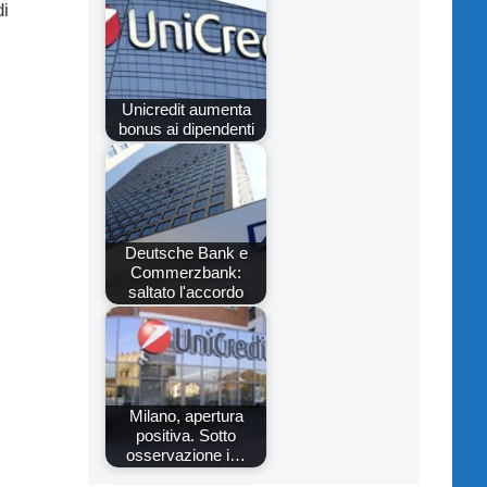
di
Unicredit aumenta
bonus ai dipendenti
Deutsche Bank e
Commerzbank:
saltato l'accordo
Milano, apertura
positiva. Sotto
osservazione i…