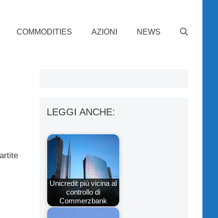
COMMODITIES
AZIONI
NEWS
LEGGI ANCHE:
artite
Unicredit più vicina al
controllo di
Commerzbank