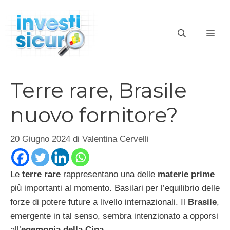
Vai
al
ME
contenuto
Terre rare, Brasile
nuovo fornitore?
20 Giugno 2024
di
Valentina Cervelli
Le
terre rare
rappresentano una delle
materie prime
più importanti al momento. Basilari per l’equilibrio delle
forze di potere future a livello internazionali. Il
Brasile
,
emergente in tal senso, sembra intenzionato a opporsi
all’
egemonia della Cina
.