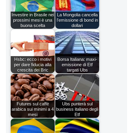
Investire in Brasile nei
La Mongolia cancella
prossimi mesi è una
l'emissione di bond in
buona scelta
dollari
Hsbc: ecco i motivi
Borsa Italiana: maxi-
per dare fiducia alla
emissione di Etf
crescita dei Bric
targati Ubs
Futures sul caffè
Ubs punterà sul
arabica sui minimi a 4
business italiano degli
mesi
Etf