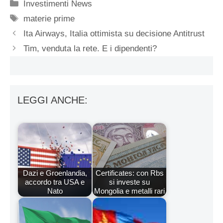
Categorie
Investimenti News
Tag
materie prime
Ita Airways, Italia ottimista su decisione Antitrust
Tim, venduta la rete. E i dipendenti?
LEGGI ANCHE:
Dazi e Groenlandia,
Certificates: con Rbs
accordo tra USA e
si investe su
Nato
Mongolia e metalli rari