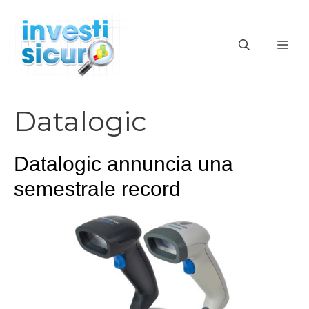
Vai
al
ME
contenuto
Datalogic
Datalogic annuncia una
semestrale record