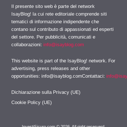
Il presente sito web è parte del network
IsayBlog! la cui rete editoriale comprende siti
tematici di informazione indipendente che
contano sul contributo di appassionati ed esperti
del settore. Per pubblicità, comunicati e
collaborazioni:
info@isayblog.com
This website is part of the IsayBlog! network. For
advertising, press releases and other
opportunities:
info@isayblog.comContattaci
:
info@isa
Dichiarazione sulla Privacy (UE)
Cookie Policy (UE)
InvestiSicuro.com © 2026. All right reserverd.