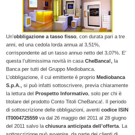
Un’
obbligazione
a tasso fisso
, con durata pari a tre
anni, ed una cedola lorda annua al 3,51%,
corrispondente ad un tasso annuo netto del 3,07%. E’
questa l’ultimissima novità in casa
CheBanca!,
la
Banca per tutti del Gruppo Mediobanca.
L’obbligazione, il cui emittente è proprio
Mediobanca
S.p.A.,
si può infatti sottoscrivere, previa chiaramente
la lettura del
Prospetto Informativo
, solo per chi è
titolare del prodotto Conto Titoli CheBanca!. Il periodo
di sottoscrizione delle obbligazioni, aventi
codice ISIN
IT0004725559
va dal 26 maggio del 2011 al 28 giugno
del 2011 salvo la
chiusura anticipata dell’offerta
. La
sottoscrizione può avvenire, da parte dei clienti di