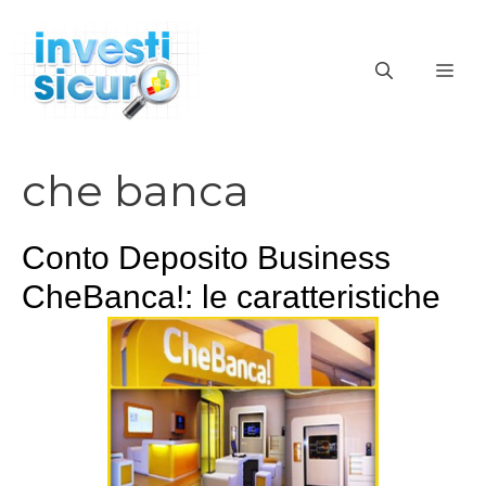
Vai
al
ME
contenuto
che banca
Conto Deposito Business
CheBanca!: le caratteristiche