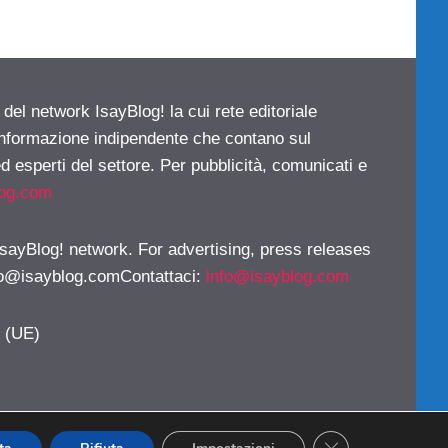
 del network IsayBlog! la cui rete editoriale
 informazione indipendente che contano sul
d esperti del settore. Per pubblicità, comunicati e
log.com
 IsayBlog! network. For advertising, press releases
fo@isayblog.comContattaci
:
info@isayblog.com
y (UE)
CLOSE GDPR CO