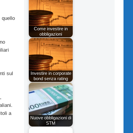
 quello
Come investire in
obbligazioni
uno
liari
Investire in corporate
nti sul
bond senza rating
,
liani.
toli a
Nuove obbligazioni di
STM