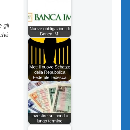
 gli
Nuove obbligazioni di
Banca IMI
iché
Mot: il nuovo Schatze
della Repubblica
Federale Tedesca
Investire sui bond a
lungo termine