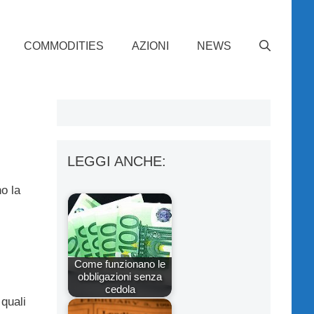
COMMODITIES
AZIONI
NEWS
LEGGI ANCHE:
o la
Come funzionano le
obbligazioni senza
cedola
 quali