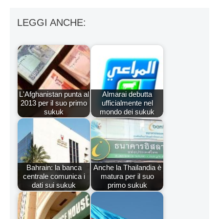
LEGGI ANCHE:
L'Afghanistan punta al
Almarai debutta
2013 per il suo primo
ufficialmente nel
sukuk
mondo dei sukuk
Bahrain: la banca
Anche la Thailandia è
centrale comunica i
matura per il suo
dati sui sukuk
primo sukuk