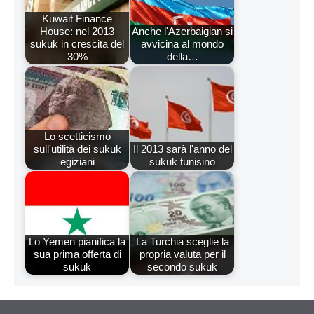
Kuwait Finance
House: nel 2013
Anche l'Azerbaigian si
sukuk in crescita del
avvicina al mondo
30%
della…
Lo scetticismo
sull'utilità dei sukuk
Il 2013 sarà l'anno del
egiziani
sukuk tunisino
Lo Yemen pianifica la
La Turchia sceglie la
sua prima offerta di
propria valuta per il
sukuk
secondo sukuk