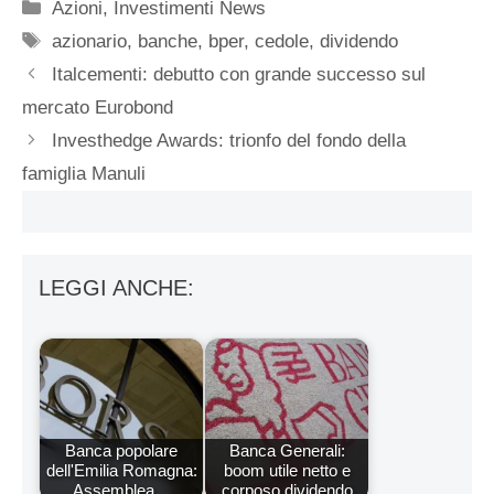
Categorie
Azioni
,
Investimenti News
Tag
azionario
,
banche
,
bper
,
cedole
,
dividendo
Italcementi: debutto con grande successo sul
mercato Eurobond
Investhedge Awards: trionfo del fondo della
famiglia Manuli
LEGGI ANCHE:
Banca popolare
Banca Generali:
dell'Emilia Romagna:
boom utile netto e
Assemblea…
corposo dividendo