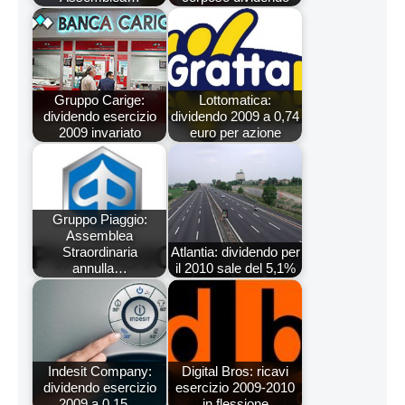
Gruppo Carige:
Lottomatica:
dividendo esercizio
dividendo 2009 a 0,74
2009 invariato
euro per azione
Gruppo Piaggio:
Assemblea
Straordinaria
Atlantia: dividendo per
annulla…
il 2010 sale del 5,1%
Indesit Company:
Digital Bros: ricavi
dividendo esercizio
esercizio 2009-2010
2009 a 0,15…
in flessione