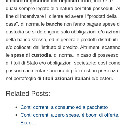
Il
costo di gestione del deposito titoli
, inoltre, è
quasi sempre legato alla natura dei titoli posseduti. Al
fine di incentivare il cliente ad avere i “prodotti della
casa”, di norma le
banche
non fanno pagare spese di
custodia se si detengono solo obbligazioni e/o
azioni
della banca stessa, ed in generale prodotti distribuiti
e/o collocati dall’istituto di credito. Altrimenti scattano
le
spese di custodia
, di norma, in caso di possesso
di titoli di Stato e/o obbligazioni societarie; così come
possono aumentare ancora di più i costi in presenza
nel portafoglio di
titoli azionari italiani
e/o esteri.
Related Posts:
Conti correnti a consumo ed a pacchetto
Conti correnti a zero spese, è boom di offerte.
Ecco…