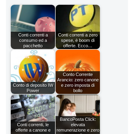
Conti correnti a
Conti correnti a zero
consumo ed a
spese, è boom di
pacchetto
offerte. Ecco…
Conto Corrente
Arancio: zero canone
Conto di deposito IW
e zero imposta di
Power
bollo
BancoPosta Click:
Conti correnti, le
elevata
offerte a canone e
remunerazione e zero