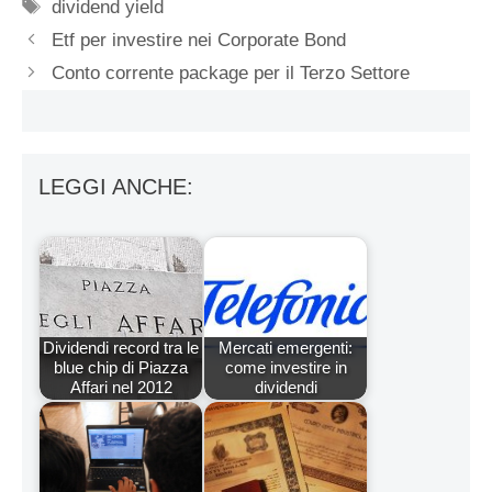
Tag
dividend yield
Etf per investire nei Corporate Bond
Conto corrente package per il Terzo Settore
LEGGI ANCHE:
Dividendi record tra le
Mercati emergenti:
blue chip di Piazza
come investire in
Affari nel 2012
dividendi