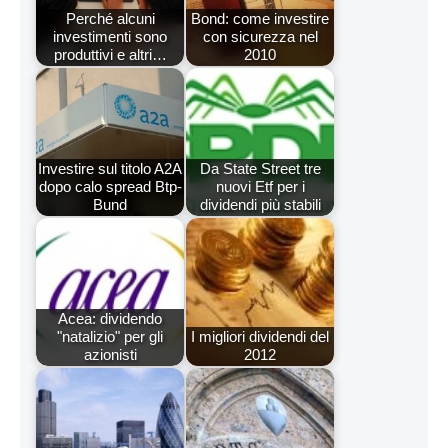
Perché alcuni
Bond: come investire
investimenti sono
con sicurezza nel
produttivi e altri…
2010
Investire sul titolo A2A
Da State Street tre
dopo calo spread Btp-
nuovi Etf per i
Bund
dividendi più stabili
Acea: dividendo
"natalizio" per gli
I migliori dividendi del
azionisti
2012