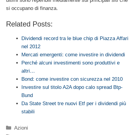
ultimi sono reperibili mediamente sui principali siti che
si occupano di finanza.
Related Posts:
Dividendi record tra le blue chip di Piazza Affari
nel 2012
Mercati emergenti: come investire in dividendi
Perché alcuni investimenti sono produttivi e
altri…
Bond: come investire con sicurezza nel 2010
Investire sul titolo A2A dopo calo spread Btp-
Bund
Da State Street tre nuovi Etf per i dividendi più
stabili
Categorie
Azioni