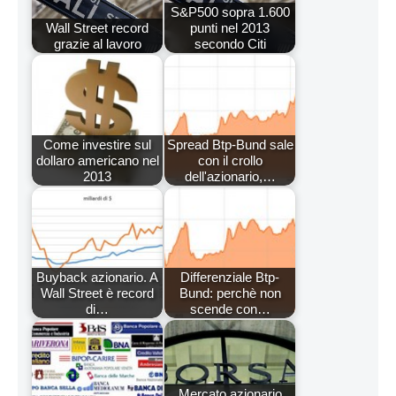
S&P500 sopra 1.600
Wall Street record
punti nel 2013
grazie al lavoro
secondo Citi
Come investire sul
Spread Btp-Bund sale
dollaro americano nel
con il crollo
2013
dell'azionario,…
Buyback azionario. A
Differenziale Btp-
Wall Street è record
Bund: perchè non
di…
scende con…
Mercato azionario