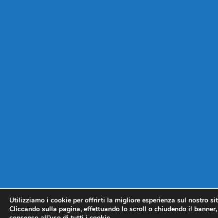
Utilizziamo i cookie per offrirti la migliore esperienza sul nostro si
Cliccando sulla pagina, effettuando lo scroll o chiudendo il banner, 
consenso all’uso di tutti i cookie