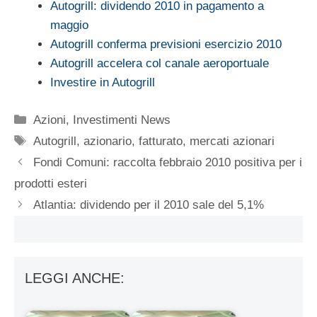
Autogrill: dividendo 2010 in pagamento a
maggio
Autogrill conferma previsioni esercizio 2010
Autogrill accelera col canale aeroportuale
Investire in Autogrill
Categorie
Azioni
,
Investimenti News
Tag
Autogrill
,
azionario
,
fatturato
,
mercati azionari
Fondi Comuni: raccolta febbraio 2010 positiva per i
prodotti esteri
Atlantia: dividendo per il 2010 sale del 5,1%
LEGGI ANCHE: