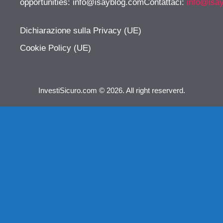
opportunities:
info@isayblog.comContattaci
:
info@isa
Dichiarazione sulla Privacy (UE)
Cookie Policy (UE)
InvestiSicuro.com © 2026. All right reserverd.