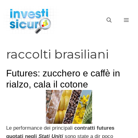
Vai
al
ME
contenuto
raccolti brasiliani
Futures: zucchero e caffè in
rialzo, cala il cotone
Le performance dei principali
contratti futures
quotati negli
Stati Uniti
sono state a dir poco