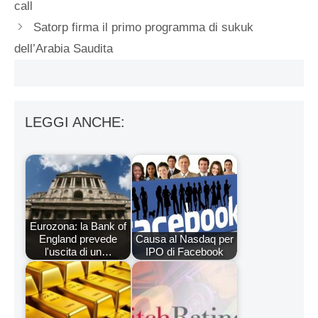
call
Satorp firma il primo programma di sukuk
dell’Arabia Saudita
LEGGI ANCHE:
Eurozona: la Bank of
England prevede
Causa al Nasdaq per
l'uscita di un…
IPO di Facebook