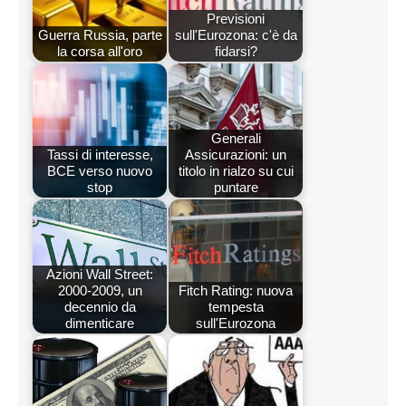
Previsioni
Guerra Russia, parte
sull'Eurozona: c'è da
la corsa all'oro
fidarsi?
Generali
Tassi di interesse,
Assicurazioni: un
BCE verso nuovo
titolo in rialzo su cui
stop
puntare
Azioni Wall Street:
2000-2009, un
Fitch Rating: nuova
decennio da
tempesta
dimenticare
sull'Eurozona