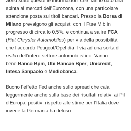
Sono state queste le informazioni che hanno dato una
spinta ai mercati dell’Eurozona, con una particolare
attenzione posta sui titoli bancari. Presso la
Borsa di
Milano
prevalgono gli acquisti con il Ftse Mib in
progresso di circa lo 0,5%. e continua a salire
FCA
(
Fiat Chrysler Automobiles
) per via della possibilità
che l’accordo Peugeot/Opel dia il via ad una sorta di
risiko
dell’intero settore automobilistico. Vanno
bene
Banco Bpm
,
Ubi Bancae Bper
,
Unicredit
,
Intesa Sanpaolo
e
Mediobanca
.
Buono l’effetto Fed anche sullo spread che cala
leggermente anche sulla base dei risultati relativi ai Pil
d’Europa, positivi rispetto alle stime per l’Italia dove
invece la Germania ha deluso.