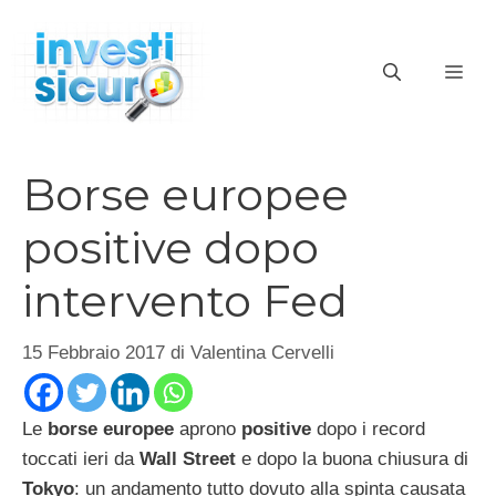
Vai
al
ME
contenuto
Borse europee
positive dopo
intervento Fed
15 Febbraio 2017
di
Valentina Cervelli
Le
borse europee
aprono
positive
dopo i record
toccati ieri da
Wall Street
e dopo la buona chiusura di
Tokyo
: un andamento tutto dovuto alla spinta causata