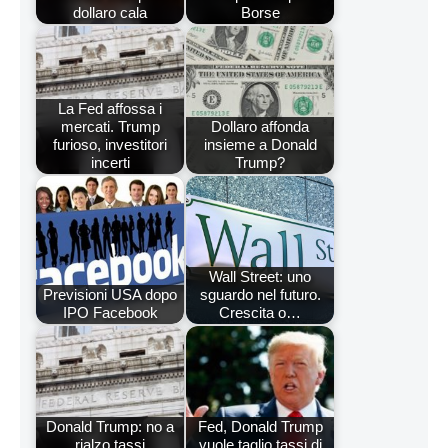
dollaro cala
Borse
La Fed affossa i
mercati. Trump
Dollaro affonda
furioso, investitori
insieme a Donald
incerti
Trump?
Wall Street: uno
Previsioni USA dopo
sguardo nel futuro.
IPO Facebook
Crescita o…
Donald Trump: no a
Fed, Donald Trump
rialzo tassi
vuole taglio tassi di