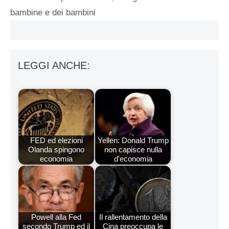
bambine e dei bambini
LEGGI ANCHE:
FED ed elezioni
Yellen: Donald Trump
Olanda spingono
non capisce nulla
economia
d'economia
Powell alla Fed
Il rallentamento della
secondo Trump ed il
Cina preoccupa le