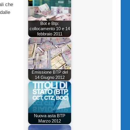
ali che
dalle
Bot e Btp:
collocamento 10 e 14
febbraio 2011
Emissione BTP del
14 Giugno 2012
Nuova asta BTP
Marzo 2012