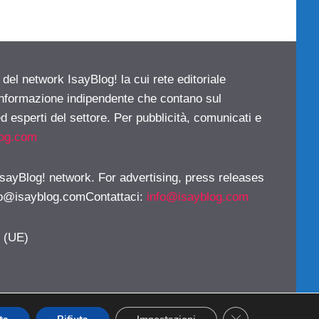
 del network IsayBlog! la cui rete editoriale
 informazione indipendente che contano sul
d esperti del settore. Per pubblicità, comunicati e
log.com
 IsayBlog! network. For advertising, press releases
fo@isayblog.comContattaci
:
info@isayblog.com
y (UE)
CLOSE GDPR CO