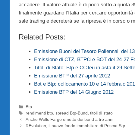
accadere. Il valore attuale è di poco sotto a quota 
finalmente guardano l’Italia per cercare opportunità
sale trading e decreterà se la ripresa è in corso o 
Related Posts:
Emissione Buoni del Tesoro Poliennali del 1
Emissione di CTZ, BTP€i e BOT del 24-27 F
Titoli di Stato: Btp e CCTeu in asta il 29 Set
Emissione BTP del 27 aprile 2012
Bot e Btp: collocamento 10 e 14 febbraio 20
Emissione BTP del 14 Giugno 2012
Categorie
Btp
Tag
rendimenti btp
,
spread Btp-Bund
,
titoli di stato
Anche Wells Fargo emette dei bond a tre anni
REvolution, il nuovo fondo immobiliare di Prisma Sgr