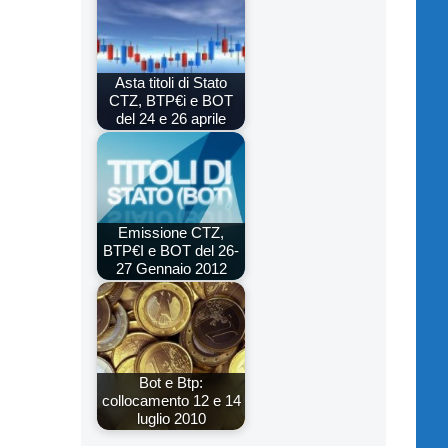
Asta titoli di Stato
CTZ, BTP€i e BOT
del 24 e 26 aprile
Emissione CTZ,
BTP€I e BOT del 26-
27 Gennaio 2012
Bot e Btp:
collocamento 12 e 14
luglio 2010