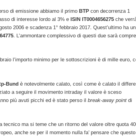
 corso di emissione abbiamo il primo
BTP
con decorrenza 1
so di interesse lordo al 3% e
ISIN IT0004656275
che verr
gosto 2006 e scadenza 1° febbraio 2017. Quest’ultimo ha un
164775
. L’ammontare complessivo di questi due sarà compre
braio l’importo minimo per le sottoscrizioni è di mille euro, 
tp-Bund
è notevolmente calato, così come è calato il differe
ziato a seguire il movimento intraday il valore è sceso
nno più avuti picchi ed è stato perso il
break-away point
di
a tecnico ma si teme che un ritorno del valore oltre quota 4
ropeo, anche se per il momento nulla fa’ pensare che quest