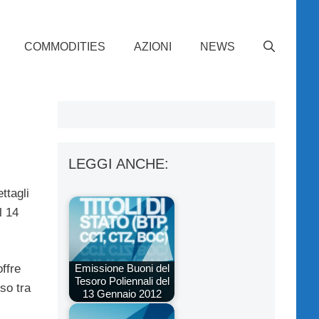
COMMODITIES
AZIONI
NEWS
LEGGI ANCHE:
ttagli
l 14
Emissione Buoni del
ffre
Tesoro Poliennali del
so tra
13 Gennaio 2012