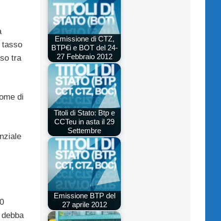
à
Emissione di CTZ,
 tasso
BTP€i e BOT del 24-
27 Febbraio 2012
so tra
come di
Titoli di Stato: Btp e
CCTeu in asta il 29
Settembre
nziale
Emissione BTP del
00
27 aprile 2012
o debba