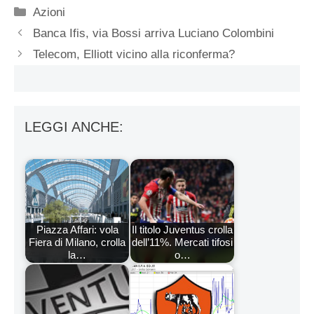
Categorie
Azioni
Banca Ifis, via Bossi arriva Luciano Colombini
Telecom, Elliott vicino alla riconferma?
LEGGI ANCHE:
Piazza Affari: vola
Il titolo Juventus crolla
Fiera di Milano, crolla
dell’11%. Mercati tifosi
la…
o…