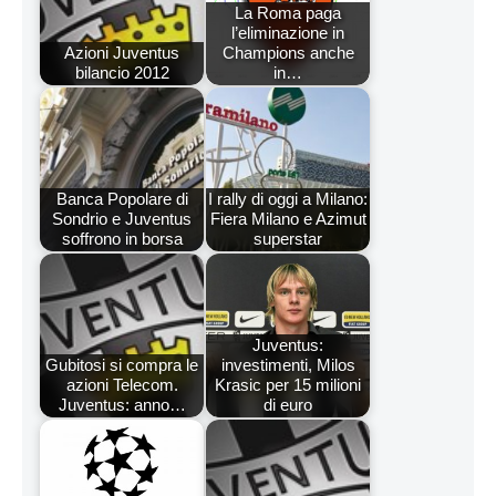
La Roma paga
l’eliminazione in
Azioni Juventus
Champions anche
bilancio 2012
in…
Banca Popolare di
I rally di oggi a Milano:
Sondrio e Juventus
Fiera Milano e Azimut
soffrono in borsa
superstar
Juventus:
Gubitosi si compra le
investimenti, Milos
azioni Telecom.
Krasic per 15 milioni
Juventus: anno…
di euro