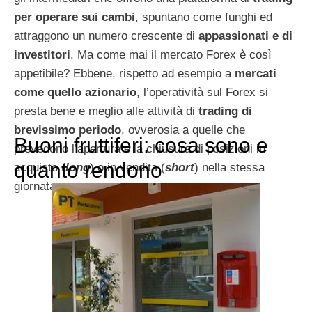
per operare sui cambi
, spuntano come funghi ed
attraggono un numero crescente di
appassionati e di
investitori
. Ma come mai il mercato Forex è così
appetibile? Ebbene, rispetto ad esempio a
mercati
come quello azionario
, l’operatività sul Forex si
presta bene e meglio alle attività di
trading di
brevissimo periodo
, ovverosia a quelle che
Buoni fruttiferi: cosa sono e
prevedono l’apertura e la chiusura di posizioni in
quanto rendono
acquisto (
long
) o in vendita (
short
) nella stessa
giornata.