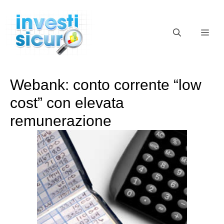
Vai
al
ME
contenuto
Webank: conto corrente “low
cost” con elevata
remunerazione