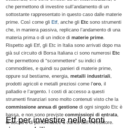
che permettono di investire sull’andamento di un
sottostante rappresentato in questo caso dalle materie
prime. Così come gli
Etf
, anche gli
Etc
sono strumenti
che, in maniera passiva, replicano l’andamento di una
materia prima o di un indice di
materie prime
.
Rispetto agli Etf, gli Etc in Italia sono arrivati dopo ma
già sul circuito di Borsa Italiana ci sono numerosi
Etc
che permettono di “scommettere” su indici di
commodities, e quindi su panieri di materie prime,
oppure sul bestiame, energia,
metalli industriali
,
prodotti agricoli e metalli preziosi come l’
oro
, il
palladio e l’argento. I costi di accesso a questi
strumenti finanziari sono molto contenuti visto che la
commissione annua di gestione
di ogni singolo Etc è
bassa, e non sono previste
commissioni di entrata
,
Etf per investire nelle fonti
di uscita o di performance a carico dell’investitore.