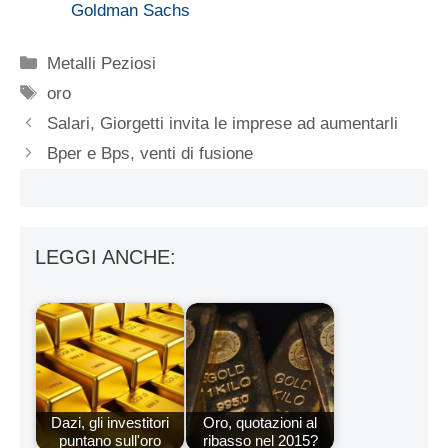
Goldman Sachs
Categorie
Metalli Peziosi
Tag
oro
Salari, Giorgetti invita le imprese ad aumentarli
Bper e Bps, venti di fusione
LEGGI ANCHE:
Dazi, gli investitori
Oro, quotazioni al
puntano sull'oro
ribasso nel 2015?