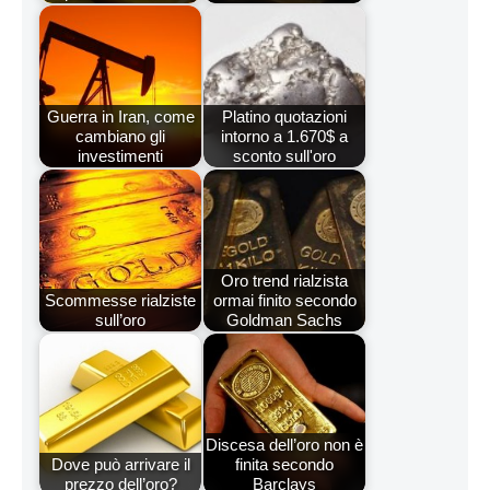
Guerra in Iran, come
Platino quotazioni
cambiano gli
intorno a 1.670$ a
investimenti
sconto sull'oro
Oro trend rialzista
Scommesse rialziste
ormai finito secondo
sull’oro
Goldman Sachs
Discesa dell’oro non è
Dove può arrivare il
finita secondo
prezzo dell’oro?
Barclays